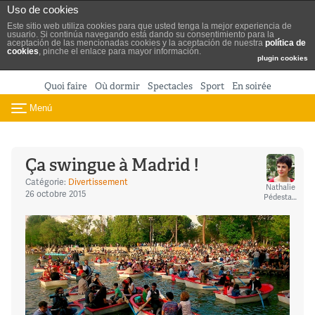
Turismo de Madrid
Uso de cookies
Aller au contenu
Este sitio web utiliza cookies para que usted tenga la mejor experiencia de
usuario. Si continúa navegando está dando su consentimiento para la
aceptación de las mencionadas cookies y la aceptación de nuestra
política de
cookies
, pinche el enlace para mayor información.
plugin cookies
Quoi faire
Où dormir
Spectacles
Sport
En soirée
Menú
Toggle navigation
Ça swingue à Madrid !
Catégorie:
Divertissement
Nathalie
26 octobre 2015
Pédestarres