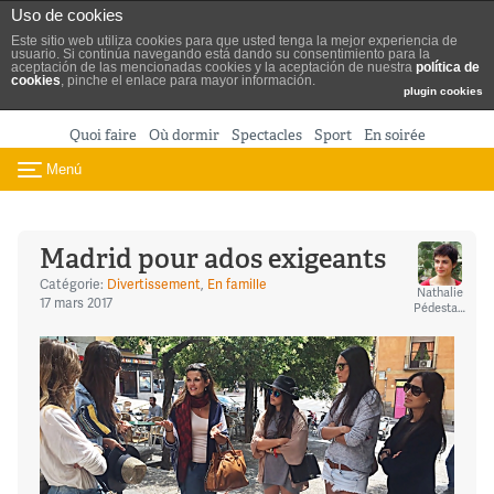
Turismo de Madrid
Uso de cookies
Aller au contenu
Este sitio web utiliza cookies para que usted tenga la mejor experiencia de
usuario. Si continúa navegando está dando su consentimiento para la
aceptación de las mencionadas cookies y la aceptación de nuestra
política de
cookies
, pinche el enlace para mayor información.
plugin cookies
Quoi faire
Où dormir
Spectacles
Sport
En soirée
Menú
Toggle navigation
Madrid pour ados exigeants
Catégorie:
Divertissement
,
En famille
Nathalie
17 mars 2017
Pédestarres