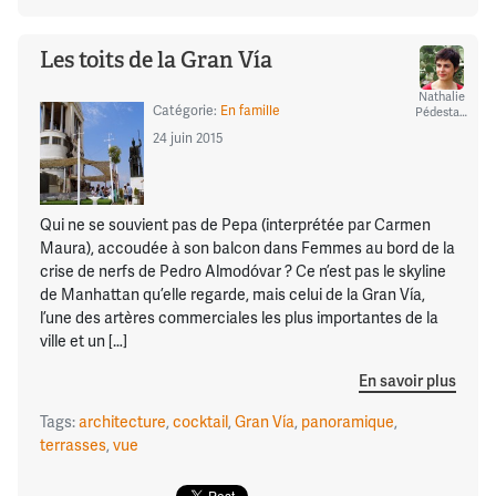
Les toits de la Gran Vía
Nathalie
Catégorie:
En famille
Pédestarres
24 juin 2015
Qui ne se souvient pas de Pepa (interprétée par Carmen
Maura), accoudée à son balcon dans Femmes au bord de la
crise de nerfs de Pedro Almodóvar ? Ce n’est pas le skyline
de Manhattan qu’elle regarde, mais celui de la Gran Vía,
l’une des artères commerciales les plus importantes de la
ville et un […]
En savoir plus
Tags:
architecture
,
cocktail
,
Gran Vía
,
panoramique
,
terrasses
,
vue