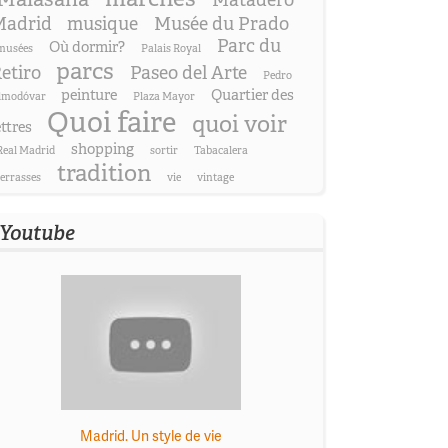
Matadero
adrid
musique
Musée du Prado
Parc du
Où dormir?
musées
Palais Royal
parcs
etiro
Paseo del Arte
Pedro
peinture
Quartier des
lmodóvar
Plaza Mayor
Quoi faire
quoi voir
ettres
shopping
Real Madrid
sortir
Tabacalera
tradition
terrasses
vie
vintage
Youtube
Madrid. Un style de vie