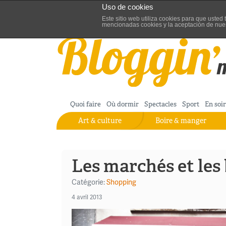
Uso de cookies
Aller au contenu
Blog de turisme de Madrid
Este sitio web utiliza cookies para que uste
mencionadas cookies y la aceptación de nue
Quoi faire
Où dormir
Spectacles
Sport
En soi
Art & culture
Boire & manger
Les marchés et les
Catégorie:
Shopping
4 avril 2013