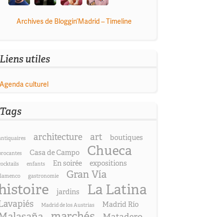
Archives de Bloggin’Madrid – Timeline
Liens utiles
Agenda culturel
Tags
architecture
art
boutiques
antiquaires
Chueca
Casa de Campo
brocantes
En soirée
expositions
cocktails
enfants
Gran Vía
flamenco
gastronomie
histoire
La Latina
jardins
Lavapiés
Madrid Río
Madrid de los Austrias
marchés
Malasaña