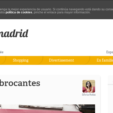
d tenga la mejor experiencia de usuario. Si continúa navegando está dando su cons
stra
política de cookies
, pinche el enlace para mayor información.
rée
Esp
Shopping
Divertissement
En famill
 brocantes
Silvia Roba