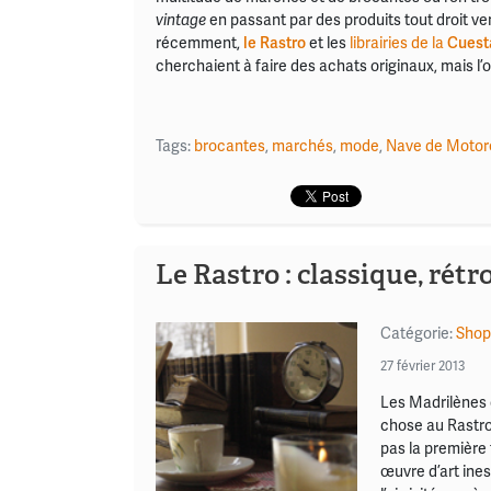
en passant par des produits tout droit ve
vintage
récemment,
le Rastro
et les
librairies de la
Cuest
cherchaient à faire des achats originaux, mais l’
Tags:
brocantes
,
marchés
,
mode
,
Nave de Motor
Le Rastro : classique, rétr
Catégorie:
Shop
27 février 2013
Les Madrilènes 
chose au Rastro 
pas la première 
œuvre d’art ines