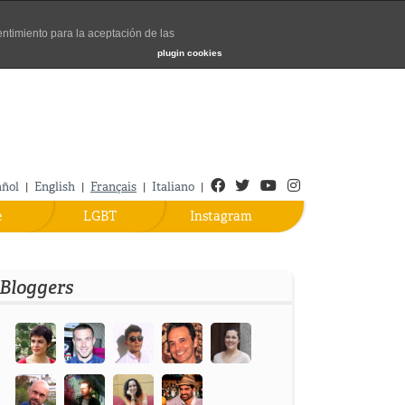
entimiento para la aceptación de las
Turismo de Madrid
plugin cookies
Facebook
Twitter
Youtube
Instagram
añol
English
Français
Italiano
|
|
|
|
e
LGBT
Instagram
Bloggers