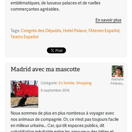
emblématiques, de luxueux palaces et de ruelles
commerçantes agréables.
En savoir plus
Tags:
Congrès des Députés
,
Hotel Palace
,
l'Ateneo Español
,
Teatro Español
Madrid avec ma mascotte
Nathalie
Catégorie:
En famille
,
Shopping
Pédestarres
9 septembre 2016
Nous sommes de plus en plus nombreux à voyager avec
nos animaux de compagnie. Or, ce n’est pas toujours facile
en milieux urbains… Car, qui dit espaces publics, dit
cohabitation inévitable entre les amoureux des bêtes et