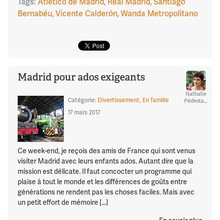
Tags:
Atlético de Madrid
,
Real Madrid
,
Santiago
Bernabéu
,
Vicente Calderón
,
Wanda Metropolitano
Madrid pour ados exigeants
Nathalie
Catégorie:
Divertissement
,
En famille
Pédestarres
17 mars 2017
Ce week-end, je reçois des amis de France qui sont venus
visiter Madrid avec leurs enfants ados. Autant dire que la
mission est délicate. Il faut concocter un programme qui
plaise à tout le monde et les différences de goûts entre
générations ne rendent pas les choses faciles. Mais avec
un petit effort de mémoire […]