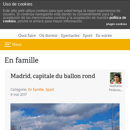
Turismo de Madrid
Uso de cookies
Aller au contenu
Este sitio web utiliza cookies para que usted tenga la mejor experiencia de
usuario. Si continúa navegando está dando su consentimiento para la
aceptación de las mencionadas cookies y la aceptación de nuestra
política de
cookies
, pinche el enlace para mayor información.
plugin cookies
Quoi faire
Où dormir
Spectacles
Sport
En soirée
Menú
Toggle navigation
En famille
Madrid, capitale du ballon rond
Nathalie
Catégorie:
En famille
,
Sport
Pédestarres
9 mai 2017