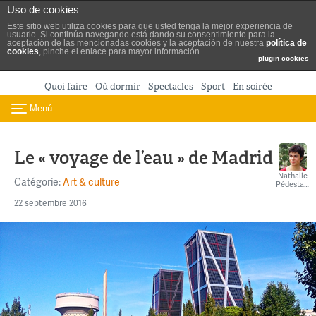
Turismo de Madrid
Uso de cookies
Aller au contenu
Este sitio web utiliza cookies para que usted tenga la mejor experiencia de
usuario. Si continúa navegando está dando su consentimiento para la
aceptación de las mencionadas cookies y la aceptación de nuestra
política de
cookies
, pinche el enlace para mayor información.
plugin cookies
Quoi faire
Où dormir
Spectacles
Sport
En soirée
Menú
Toggle navigation
Le « voyage de l’eau » de Madrid
Nathalie
Catégorie:
Art & culture
Pédestarres
22 septembre 2016