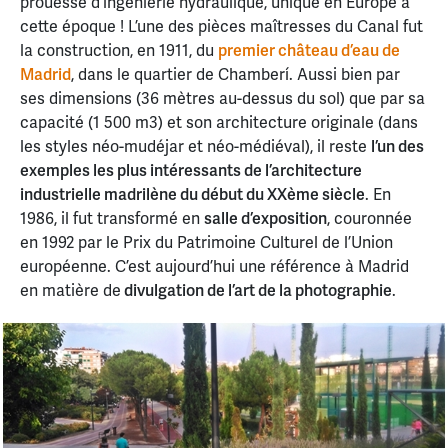
prouesse d’ingénierie hydraulique, unique en Europe à
cette époque ! L’une des pièces maîtresses du Canal fut
la construction, en 1911, du
premier château d’eau de
Madrid
, dans le quartier de Chamberí. Aussi bien par
ses dimensions (36 mètres au-dessus du sol) que par sa
capacité (1 500 m3) et son architecture originale (dans
les styles néo-mudéjar et néo-médiéval), il reste
l’un des
exemples les plus intéressants de l’architecture
industrielle madrilène du début du XXème siècle
. En
1986, il fut transformé en
salle d’exposition
, couronnée
en 1992 par le Prix du Patrimoine Culturel de l’Union
européenne. C’est aujourd’hui une référence à Madrid
en matière de
divulgation de l’art de la photographie
.