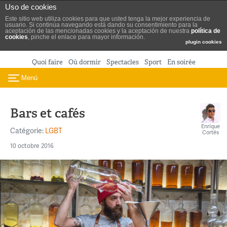
Turismo de Madrid
Uso de cookies
Aller au contenu
Este sitio web utiliza cookies para que usted tenga la mejor experiencia de
usuario. Si continúa navegando está dando su consentimiento para la
aceptación de las mencionadas cookies y la aceptación de nuestra
política de
cookies
, pinche el enlace para mayor información.
plugin cookies
Quoi faire
Où dormir
Spectacles
Sport
En soirée
Menú
Toggle navigation
Bars et cafés
Enrique
Catégorie:
LGBT
Cortés
10 octobre 2016