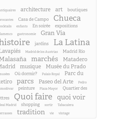
architecture
art
boutiques
antiquaires
Chueca
Casa de Campo
brocantes
En soirée
expositions
cocktails
enfants
Gran Vía
flamenco
gastronomie
histoire
La Latina
jardins
Lavapiés
Madrid Río
Madrid de los Austrias
marchés
Malasaña
Matadero
adrid
musique
Musée du Prado
Parc du
Où dormir?
musées
Palais Royal
parcs
etiro
Paseo del Arte
Pedro
peinture
Quartier des
lmodóvar
Plaza Mayor
Quoi faire
quoi voir
ettres
shopping
Real Madrid
sortir
Tabacalera
tradition
terrasses
vie
vintage