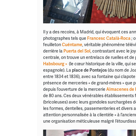
Il y a des recoins, à Madrid, qui évoquent ces an
photographes tels que
Francesc Català-Roca
; 
feuilleton
Cuéntame
, véritable phénomène télévi
derrière la
Puerta del Sol
, contrastant avec le j
centrale, on trouve un entrelacs de ruelles et de 
Habsbourg »
(le cœur historique de la ville, qu
espagnole). La
place de Pontejos
(du nom de Joa
entre 1834 et 1836), avec sa fontaine qui clapot
présence de merceries « de grand-mères » que par
depuis l’ouverture de la mercerie
Almacenes de 
de 80 ans. Ces deux vénérables établissements fo
(bricoleuses) avec leurs gondoles surchargées de
les formes, dentelles, passementeries et divers ar
attention personnalisée à la clientèle « à l’anci
une organisation méticuleuse malgré l’étourdissa