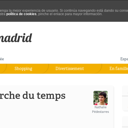
d tenga la mejor experiencia de usuario. Si continúa navegando está dando su cons
stra
política de cookies
, pinche el enlace para mayor información.
rée
Esp
Shopping
Divertissement
En famill
erche du temps
Nathalie
Pédestarres