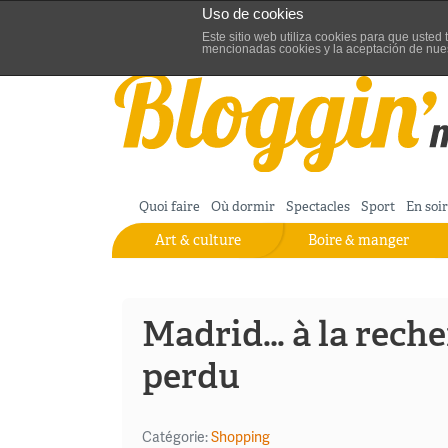
Uso de cookies
Aller au contenu
Blog de turisme de Madrid
Este sitio web utiliza cookies para que uste
mencionadas cookies y la aceptación de nue
Quoi faire
Où dormir
Spectacles
Sport
En soi
Art & culture
Boire & manger
Madrid… à la rech
perdu
Catégorie:
Shopping