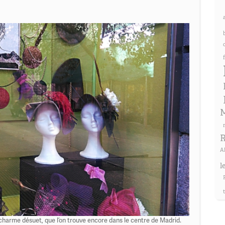
M
R
A
l
harme désuet, que l’on trouve encore dans le centre de Madrid.