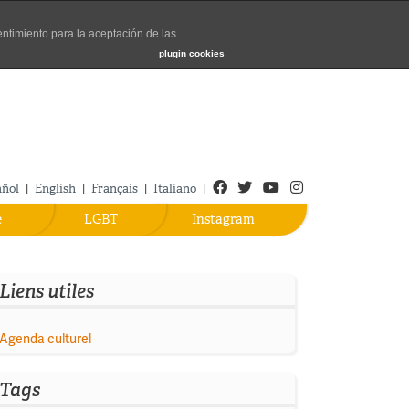
entimiento para la aceptación de las
Turismo de Madrid
plugin cookies
Facebook
Twitter
Youtube
Instagram
añol
English
Français
Italiano
|
|
|
|
e
LGBT
Instagram
Liens utiles
Agenda culturel
Tags