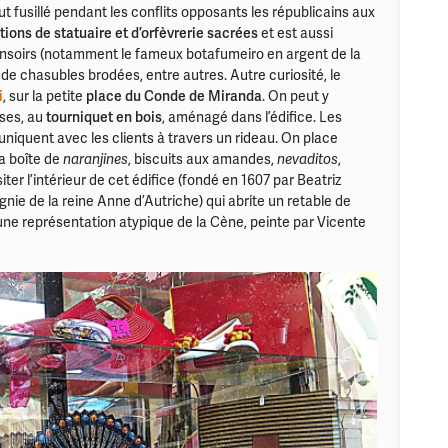
t fusillé pendant les conflits opposants les républicains aux
tions de statuaire et d’orfèvrerie sacrées
et est aussi
censoirs (notamment le fameux botafumeiro en argent de la
e chasubles brodées, entre autres. Autre curiosité, le
i
, sur la petite
place du Conde de Miranda
. On peut y
uses, au
tourniquet en bois
, aménagé dans l’édifice. Les
uniquent avec les clients à travers un rideau. On place
sa boîte de
naranjines
, biscuits aux amandes,
nevaditos
,
iter l’intérieur de cet édifice (fondé en 1607 par Beatriz
e de la reine Anne d’Autriche) qui abrite un retable de
une représentation atypique de la Cène, peinte par Vicente