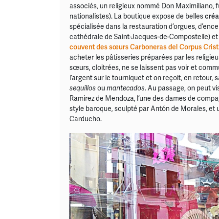
associés, un religieux nommé Don Maximiliano, fu
nationalistes). La boutique expose de belles
créa
spécialisée dans la restauration d’orgues, d’en
cathédrale de Saint-Jacques-de-Compostelle) et d
couvent des sœurs Carboneras del Corpus Crist
acheter les pâtisseries préparées par les religie
sœurs, cloitrées, ne se laissent pas voir et comm
l’argent sur le tourniquet et on reçoit, en retour, 
sequillos
ou
mantecados
. Au passage, on peut vis
Ramirez de Mendoza, l’une des dames de compagni
style baroque, sculpté par Antón de Morales, et 
Carducho.