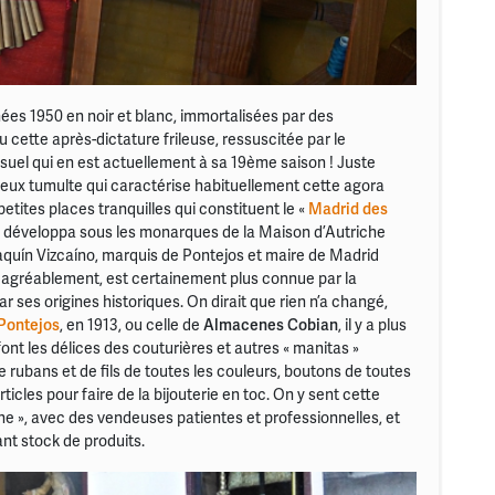
nées 1950 en noir et blanc, immortalisées par des
ou cette après-dictature frileuse, ressuscitée par le
suel qui en est actuellement à sa 19ème saison ! Juste
oyeux tumulte qui caractérise habituellement cette agora
petites places tranquilles qui constituent le «
Madrid des
i se développa sous les monarques de la Maison d’Autriche
quín Vizcaíno, marquis de Pontejos et maire de Madrid
e agréablement, est certainement plus connue par la
 ses origines historiques. On dirait que rien n’a changé,
Pontejos
, en 1913, ou celle de
Almacenes Cobian
, il y a plus
nt les délices des couturières et autres « manitas »
 rubans et de fils de toutes les couleurs, boutons de toutes
ticles pour faire de la bijouterie en toc. On y sent cette
enne », avec des vendeuses patientes et professionnelles, et
nt stock de produits.