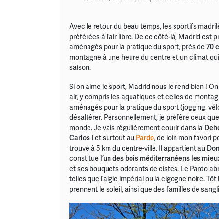
Avec le retour du beau temps, les sportifs madrilè
préférées à l’air libre. De ce côté-là, Madrid est p
aménagés pour la pratique du sport, près de
70 c
montagne à une heure du centre et un climat qui 
saison.
Si on aime le sport, Madrid nous le rend bien ! On
air, y compris les aquatiques et celles de montag
aménagés pour la pratique du sport (jogging, vél
désaltérer. Personnellement, je préfère ceux que l
monde. Je vais régulièrement courir dans la
Dehe
Carlos I
et surtout au
Pardo
, de loin mon favori
trouve à 5 km du centre-ville. Il appartient au
Dom
constitue
l’un des bois méditerranéens les mie
et ses bouquets odorants de cistes. Le Pardo abr
telles que l’aigle impérial ou la cigogne noire. Tôt
prennent le soleil, ainsi que des familles de sangl