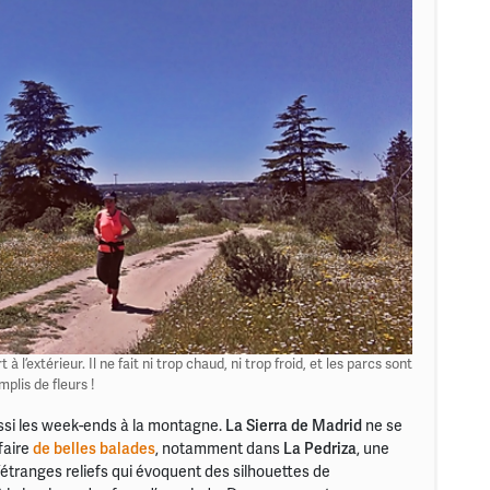
 l’extérieur. Il ne fait ni trop chaud, ni trop froid, et les parcs sont
mplis de fleurs !
ssi les week-ends à la montagne.
La Sierra de Madrid
ne se
faire
de belles balades
, notamment dans
La Pedriza
, une
étranges reliefs qui évoquent des silhouettes de