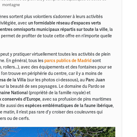
montagne
nes sortent plus volontiers s’adonner à leurs activités
rivilégiée, avec
un formidable réseau d’espaces verts
entres omnisports municipaux répartis sur toute la ville
, la
permet de profiter de toute cette offre en n’importe quelle
 peut y pratiquer virtuellement toutes les activités de plein
ne. En général, tous les
parcs publics de Madrid
sont
o, rollers…), avec des équipements et des fontaines pour se
’on trouve en périphérie du centre, car il y a moins de
sa de la Villa
(sur les photos ci-dessous)
,
au
Parc Juan
 pour la beauté de ses paysages. Le domaine du Pardo se
aine National
(propriété de la famille royale) et
ux conservés d’Europe
, avec sa profusion de pins maritimes
ite aussi des
espèces emblématiques de la faune ibérique
,
 le matin, il n’est pas rare d’y croiser des couleuvres qui
iers ou de cerfs.