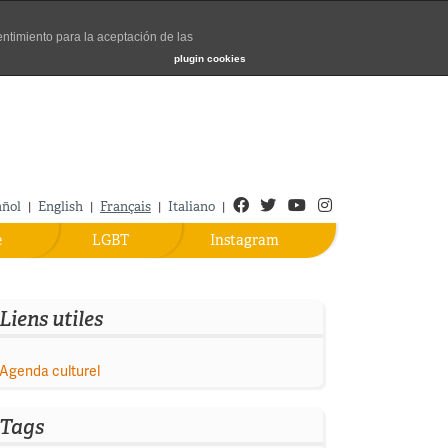
entimiento para la aceptación de las
Turismo de Madrid
plugin cookies
Facebook
Twitter
Youtube
Instagram
añol
English
Français
Italiano
|
|
|
|
e
LGBT
Instagram
Liens utiles
Agenda culturel
Tags