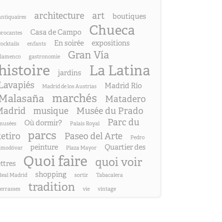
architecture
art
boutiques
antiquaires
Chueca
Casa de Campo
brocantes
En soirée
expositions
cocktails
enfants
Gran Vía
flamenco
gastronomie
histoire
La Latina
jardins
Lavapiés
Madrid Río
Madrid de los Austrias
marchés
Malasaña
Matadero
adrid
musique
Musée du Prado
Parc du
Où dormir?
musées
Palais Royal
parcs
etiro
Paseo del Arte
Pedro
peinture
Quartier des
lmodóvar
Plaza Mayor
Quoi faire
quoi voir
ettres
shopping
Real Madrid
sortir
Tabacalera
tradition
terrasses
vie
vintage