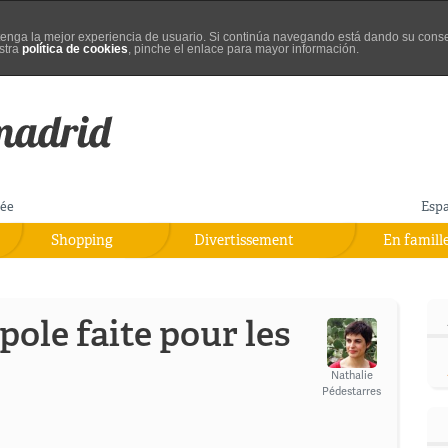
d tenga la mejor experiencia de usuario. Si continúa navegando está dando su cons
stra
política de cookies
, pinche el enlace para mayor información.
rée
Esp
Shopping
Divertissement
En famill
ole faite pour les
Nathalie
Pédestarres