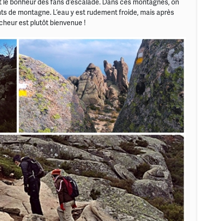
t le bonheur des fans d’escalade. Dans ces montagnes, on
ents de montagne. L’eau y est rudement froide, mais après
îcheur est plutôt bienvenue !