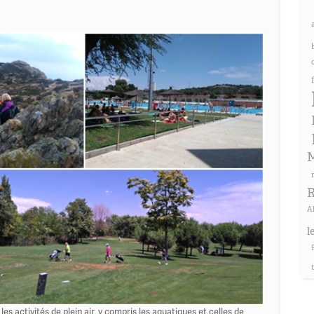
M
R
A
l
es activités de plein air, y compris les aquatiques et celles de