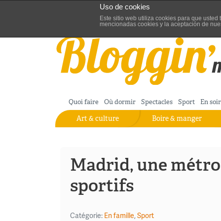
Uso de cookies
Aller au contenu
Blog de turisme de Madrid
Este sitio web utiliza cookies para que uste
mencionadas cookies y la aceptación de nue
Quoi faire
Où dormir
Spectacles
Sport
En soi
Art & culture
Boire & manger
Madrid, une métrop
sportifs
Catégorie:
En famille
,
Sport