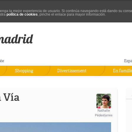
d tenga la mejor experiencia de usuario. Si continúa navegando está dando su cons
stra
política de cookies
, pinche el enlace para mayor información.
rée
Esp
Shopping
Divertissement
En famill
n Vía
Nathalie
Pédestarres