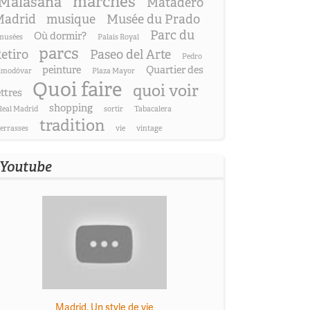
marchés
Malasaña
Matadero
adrid
musique
Musée du Prado
Parc du
Où dormir?
musées
Palais Royal
parcs
etiro
Paseo del Arte
Pedro
peinture
Quartier des
lmodóvar
Plaza Mayor
Quoi faire
quoi voir
ettres
shopping
Real Madrid
sortir
Tabacalera
tradition
terrasses
vie
vintage
Youtube
Madrid. Un style de vie