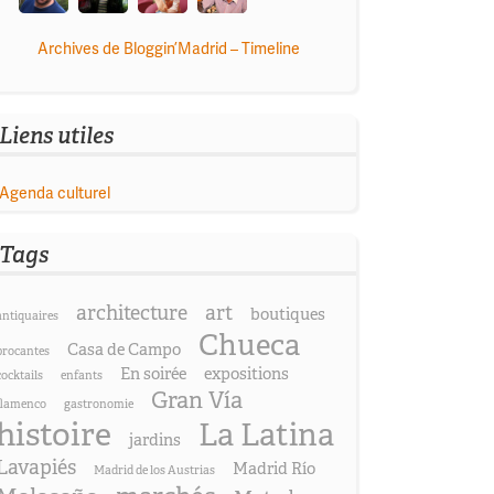
Archives de Bloggin’Madrid – Timeline
Liens utiles
Agenda culturel
Tags
architecture
art
boutiques
antiquaires
Chueca
Casa de Campo
brocantes
En soirée
expositions
cocktails
enfants
Gran Vía
flamenco
gastronomie
histoire
La Latina
jardins
Lavapiés
Madrid Río
Madrid de los Austrias