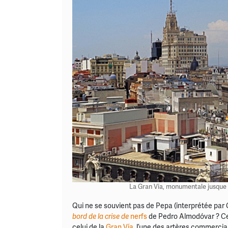
La Gran Vía, monumentale jusque s
Qui ne se souvient pas de Pepa (interprétée pa
bord de la crise de
nerfs
de Pedro Almodóvar ? Ce
celui de la
Gran Vía
, l’une des artères commercial