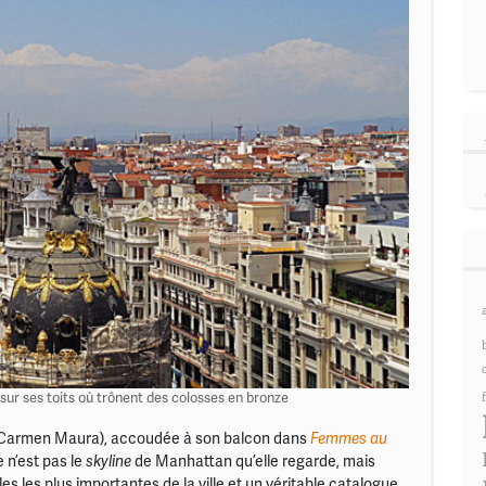
ur ses toits où trônent des colosses en bronze
r Carmen Maura), accoudée à son balcon dans
Femmes au
 n’est pas le
skyline
de Manhattan qu’elle regarde, mais
es les plus importantes de la ville et un véritable catalogue