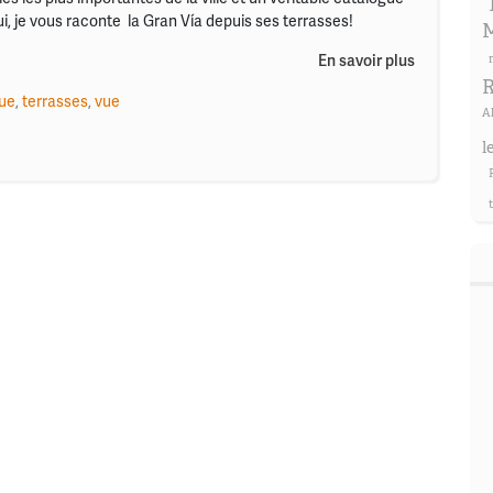
i, je vous raconte la Gran Vía depuis ses terrasses!
M
En savoir plus
R
ue
,
terrasses
,
vue
A
l