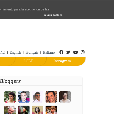
entimiento para la aceptación de las
Turismo de Madrid
plugin cookies
Facebook
Twitter
Youtube
Instagram
añol
English
Français
Italiano
|
|
|
|
e
LGBT
Instagram
Bloggers