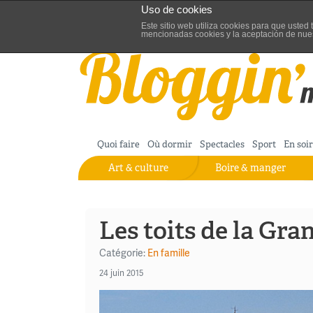
Uso de cookies
Aller au contenu
Blog de turisme de Madrid
Este sitio web utiliza cookies para que uste
mencionadas cookies y la aceptación de nue
Quoi faire
Où dormir
Spectacles
Sport
En soi
Art & culture
Boire & manger
Les toits de la Gra
Catégorie:
En famille
24 juin 2015