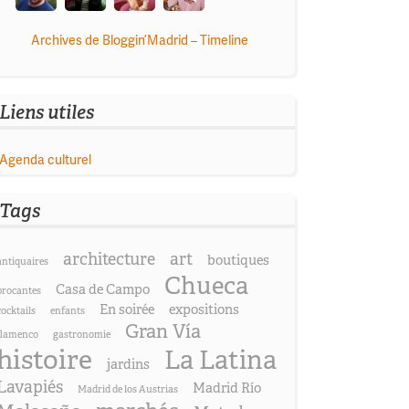
Archives de Bloggin’Madrid – Timeline
Liens utiles
Agenda culturel
Tags
architecture
art
boutiques
antiquaires
Chueca
Casa de Campo
brocantes
En soirée
expositions
cocktails
enfants
Gran Vía
flamenco
gastronomie
histoire
La Latina
jardins
Lavapiés
Madrid Río
Madrid de los Austrias