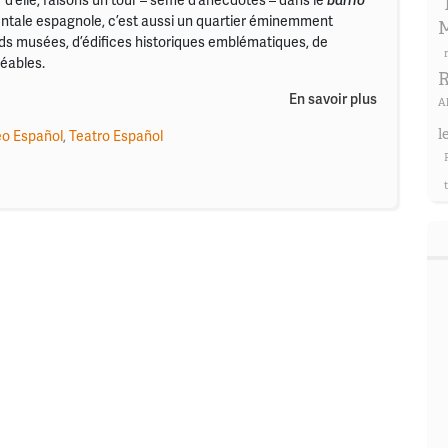
r d’elle, faisons un tour – semé d’anecdotes – dans le
barrio
mentale espagnole, c’est aussi un quartier éminemment
M
nds musées, d’édifices historiques emblématiques, de
éables.
R
En savoir plus
A
l
eo Español
,
Teatro Español