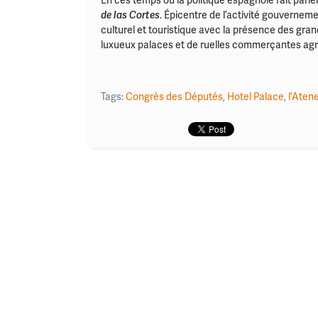
En ces temps où la politique espagnole fait parle
de las Cortes
. Épicentre de l’activité gouverne
culturel et touristique avec la présence des gra
luxueux palaces et de ruelles commerçantes agr
Tags:
Congrès des Députés
,
Hotel Palace
,
l'Aten