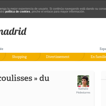
d tenga la mejor experiencia de usuario. Si continúa navegando está dando su cons
stra
política de cookies
, pinche el enlace para mayor información.
rée
Esp
Shopping
Divertissement
En famill
coulisses » du
Nathalie
Pédestarres