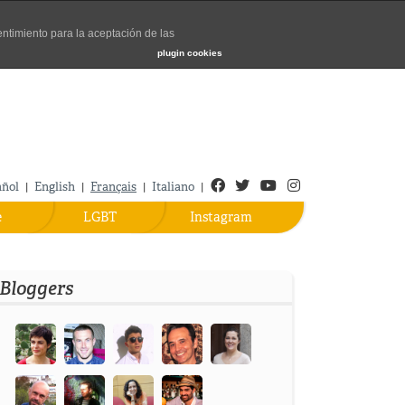
entimiento para la aceptación de las
Turismo de Madrid
plugin cookies
Facebook
Twitter
Youtube
Instagram
añol
English
Français
Italiano
|
|
|
|
e
LGBT
Instagram
Bloggers