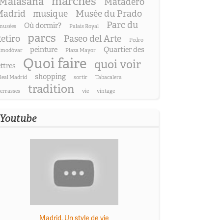
marchés
Malasaña
Matadero
adrid
musique
Musée du Prado
Parc du
Où dormir?
musées
Palais Royal
parcs
etiro
Paseo del Arte
Pedro
peinture
Quartier des
lmodóvar
Plaza Mayor
Quoi faire
quoi voir
ettres
shopping
Real Madrid
sortir
Tabacalera
tradition
terrasses
vie
vintage
Youtube
Madrid. Un style de vie