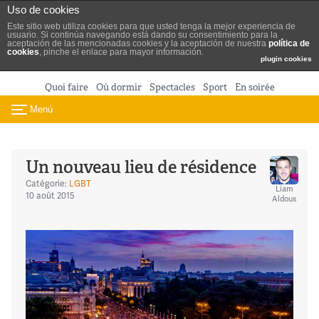
Turismo de Madrid
Uso de cookies
Aller au contenu
Este sitio web utiliza cookies para que usted tenga la mejor experiencia de
usuario. Si continúa navegando está dando su consentimiento para la
aceptación de las mencionadas cookies y la aceptación de nuestra
política de
cookies
, pinche el enlace para mayor información.
plugin cookies
Quoi faire
Où dormir
Spectacles
Sport
En soirée
Menú
Toggle navigation
Un nouveau lieu de résidence
Catégorie:
LGBT
Liam
10 août 2015
Aldous