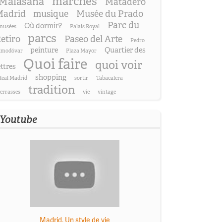
marchés
Malasaña
Matadero
adrid
musique
Musée du Prado
Parc du
Où dormir?
musées
Palais Royal
parcs
etiro
Paseo del Arte
Pedro
peinture
Quartier des
lmodóvar
Plaza Mayor
Quoi faire
quoi voir
ettres
shopping
Real Madrid
sortir
Tabacalera
tradition
terrasses
vie
vintage
Youtube
Madrid. Un style de vie