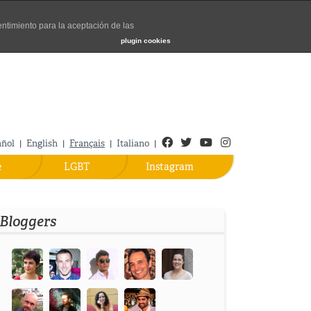
entimiento para la aceptación de las
Turismo de Madrid
plugin cookies
Facebook
Twitter
Youtube
Instagram
añol
English
Français
Italiano
|
|
|
|
e
LGBT
Instagram
Bloggers