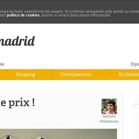
d tenga la mejor experiencia de usuario. Si continúa navegando está dando su cons
stra
política de cookies
, pinche el enlace para mayor información.
rée
Esp
Shopping
Divertissement
En famill
e prix !
Nathalie
Pédestarres