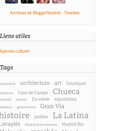
Archives de Bloggin’Madrid – Timeline
Liens utiles
Agenda culturel
Tags
architecture
art
boutiques
antiquaires
Chueca
Casa de Campo
brocantes
En soirée
expositions
cocktails
enfants
Gran Vía
flamenco
gastronomie
histoire
La Latina
jardins
Lavapiés
Madrid Río
Madrid de los Austrias