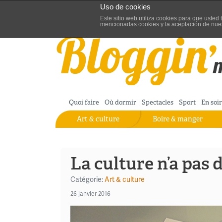
Uso de cookies
Aller au contenu
Blog de turisme de Madrid
Este sitio web utiliza cookies para que uste
mencionadas cookies y la aceptación de nue
Quoi faire
Où dormir
Spectacles
Sport
En soi
Art & culture
Boire & manger
La culture n’a pas d
Catégorie:
Art & culture
26 janvier 2016