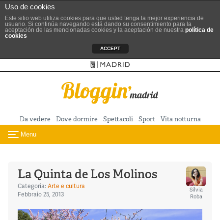
Uso de cookies
Este sitio web utiliza cookies para que usted tenga la mejor experiencia de
usuario. Si continúa navegando está dando su consentimiento para la
aceptación de las mencionadas cookies y la aceptación de nuestra
política de
cookies
ACCEPT
Sitio ufficiale del Turismo
Vai al contenuto principale
Da vedere
Dove dormire
Spettacoli
Sport
Vita notturna
Menu
Toggle navigation
La Quinta de Los Molinos
Categoria:
Arte e cultura
Silvia
Febbraio 25, 2013
Roba