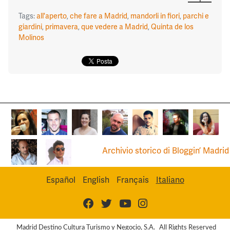
Tags:
all'aperto
,
che fare a Madrid
,
mandorli in fiori
,
parchi e
giardini
,
primavera
,
que vedere a Madrid
,
Quinta de los
Molinos
Archivio storico di Bloggin’ Madrid
Español
English
Français
Italiano
Madrid Destino Cultura Turismo y Negocio, S.A.
All Rights Reserved