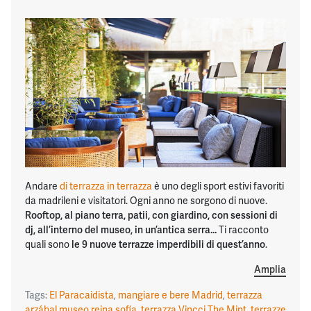
Andare
di terrazza in terrazza
è uno degli sport estivi favoriti
da madrileni e visitatori. Ogni anno ne sorgono di nuove.
Rooftop, al piano terra, patii, con giardino, con sessioni di
dj, all’interno del museo, in un’antica serra…
Ti racconto
quali sono
le 9 nuove terrazze imperdibili di quest’anno
.
Amplia
Tags:
El Paracaidista
,
mangiare e bere Madrid
,
terrazza
arzábal museo reina sofía
,
terrazza Vincci The Mint
,
terrazze