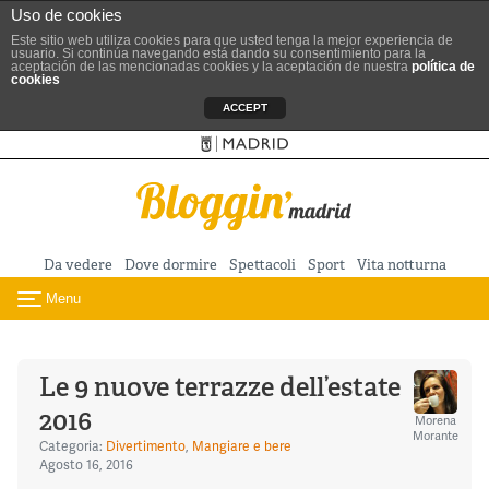
Uso de cookies
Este sitio web utiliza cookies para que usted tenga la mejor experiencia de
usuario. Si continúa navegando está dando su consentimiento para la
aceptación de las mencionadas cookies y la aceptación de nuestra
política de
cookies
ACCEPT
Sitio ufficiale del Turismo
Vai al contenuto principale
Da vedere
Dove dormire
Spettacoli
Sport
Vita notturna
Menu
Toggle navigation
Le 9 nuove terrazze dell’estate
2016
Morena
Morante
Categoria:
Divertimento
,
Mangiare e bere
Agosto 16, 2016