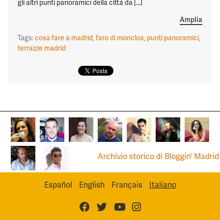
gli altri punti panoramici della città da […]
Amplia
Tags:
cosa fare a madrid
,
faro di moncloa
,
punti panoramici
,
terrazze madrid
Archivio storico di Bloggin’ Madrid
Español
English
Français
Italiano