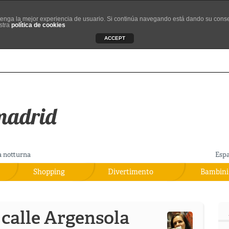
d tenga la mejor experiencia de usuario. Si continúa navegando está dando su cons
stra
política de cookies
ACCEPT
a notturna
Esp
Shopping
Divertimento
Bambini
 calle Argensola