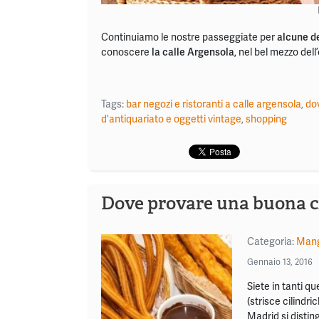
Continuiamo le nostre passeggiate per
alcune de
conoscere
la calle Argensola
, nel bel mezzo del
Tags:
bar negozi e ristoranti a calle argensola
,
do
d'antiquariato e oggetti vintage
,
shopping
Dove provare una buona c
Categoria:
Mang
Gennaio 13, 2016
Siete in tanti qu
(strisce cilindri
Madrid si distin