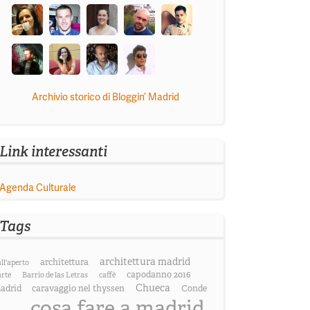
Archivio storico di Bloggin’ Madrid
Link interessanti
Agenda Culturale
Tags
architettura madrid
architettura
all'aperto
capodanno 2016
arte
Barrio de las Letras
caffè
Chueca
adrid
caravaggio nel thyssen
Conde
cosa fare a madrid