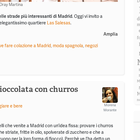
D
Dray Martina
lle strade più interessanti di Madrid
. Oggi vi invito a
d
l’elegantissimo quartiere
Las Salesas
.
m
Amplia
f
ve fare colazione a Madrid
,
moda spagnola
,
negozi
M
ioccolata con churros
M
n
Morena
iare e bere
Morante
elli che venite a Madrid con un’idea fissa: provare i churros
che striate, fritte in olio, spolverate di zucchero e che a
guono per la loro forma di fiocco). Perchè ve l’ha detto un