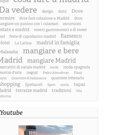
uque
Da vedere
Dove
design
dolci
ormire
dove fare colazione a Madrid
dove
angiare un panino con i calamari
escursioni
estate a madrid
eventi gastronomici e di street
flamenco
ood
feste di capodanno madrid
madrid in famiglia
Hotel
La Latina
mangiare e bere
Malasaña
Madrid
mangiare Madrid
mercatini di natale madrid
moda spagnola
moda
mostre d'arte
negozi
Pedro Almodovar
Plaza
quartiere letterario
ayor
Quartiere di Salamanca
shopping
tapas
Spettacoli
Sport
storia
adrid
terrazze madrid
tradizioni
Vita
otturna
Youtube