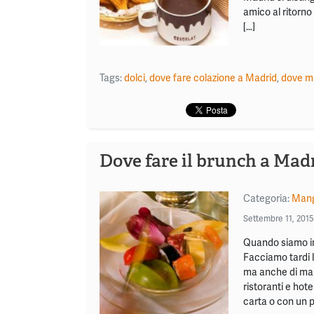
amico al ritorno
[…]
Tags:
dolci
,
dove fare colazione a Madrid
,
dove ma
Dove fare il brunch a Mad
Categoria:
Mang
Settembre 11, 2015
Quando siamo in 
Facciamo tardi l
ma anche di mang
ristoranti e hot
carta o con un p