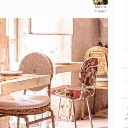
Morena
Morante
m