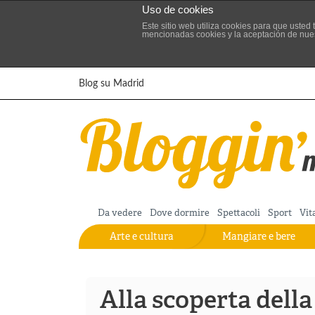
Uso de cookies
Este sitio web utiliza cookies para que uste
mencionadas cookies y la aceptación de nue
Vai al contenuto principale
Blog su Madrid
Da vedere
Dove dormire
Spettacoli
Sport
Vit
Arte e cultura
Mangiare e bere
Alla scoperta della