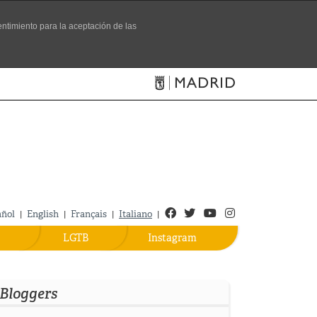
entimiento para la aceptación de las
Sitio ufficiale del Turismo
Facebook
Twitter
Youtube
Instagram
añol
English
Français
Italiano
|
|
|
|
LGTB
Instagram
Bloggers