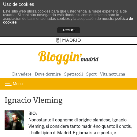
Uso de cookies
Este sitio web utiliza cookies para que usted tenga la mejor experiencia de
usuario. Si continúa navegando está dando su consentimiento para la
aceptación de las mencionadas cookies y la aceptación de nuestra
política de
cookies
ACCEPT
Sitio ufficiale del Turismo
Vai al contenuto principale
Da vedere
Dove dormire
Spettacoli
Sport
Vita notturna
Menu
Toggle navigation
Ignacio Vleming
BIO:
Nonostante il cognome di origine olandese, Ignacio
Vleming, si considera tanto madrilèno quanto il chotis,
il ballo tipico di Madrid. È giornalista e poeta, e