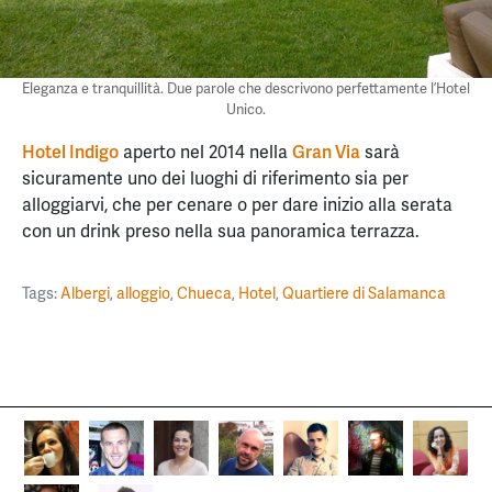
Eleganza e tranquillità. Due parole che descrivono perfettamente l’Hotel
Unico.
Hotel Indigo
aperto nel 2014 nella
Gran Via
sarà
sicuramente uno dei luoghi di riferimento sia per
alloggiarvi, che per cenare o per dare inizio alla serata
con un drink preso nella sua panoramica terrazza.
Tags:
Albergi
,
alloggio
,
Chueca
,
Hotel
,
Quartiere di Salamanca