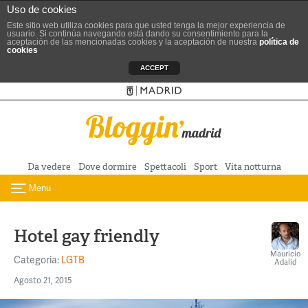
Uso de cookies
Este sitio web utiliza cookies para que usted tenga la mejor experiencia de
usuario. Si continúa navegando está dando su consentimiento para la
aceptación de las mencionadas cookies y la aceptación de nuestra
política de
cookies
ACCEPT
Sitio ufficiale del Turismo
Vai al contenuto principale
Da vedere
Dove dormire
Spettacoli
Sport
Vita notturna
Menu
Toggle navigation
Hotel gay friendly
Mauricio
Categoria:
LGTB
Adalid
Agosto 21, 2015