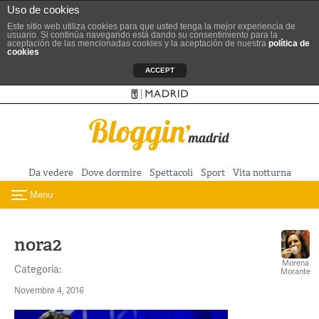
Uso de cookies
Este sitio web utiliza cookies para que usted tenga la mejor experiencia de
usuario. Si continúa navegando está dando su consentimiento para la
aceptación de las mencionadas cookies y la aceptación de nuestra
política de
cookies
ACCEPT
Sitio ufficiale del Turismo
Vai al contenuto principale
Da vedere
Dove dormire
Spettacoli
Sport
Vita notturna
Menu
Toggle navigation
nora2
Morena
Categoria:
Morante
Novembre 4, 2016