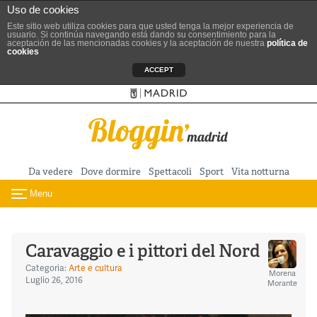
Uso de cookies
Este sitio web utiliza cookies para que usted tenga la mejor experiencia de
usuario. Si continúa navegando está dando su consentimiento para la
aceptación de las mencionadas cookies y la aceptación de nuestra
política de
cookies
ACCEPT
Sitio ufficiale del Turismo
Vai al contenuto principale
Da vedere
Dove dormire
Spettacoli
Sport
Vita notturna
Menu
Toggle navigation
Caravaggio e i pittori del Nord
Categoria:
Arte e cultura
Morena
Luglio 26, 2016
Morante