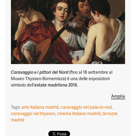
(fino al 18 settembre al
Caravaggio e i pittori del Nord
Museo Thyssen-Bornemisza) è una delle esposizioni
simbolo dell’
estate madrilena 2016
.
Amplia
Tags:
arte italiana madrid
,
caravaggio nel palacio real
,
caravaggio nel thyssen
,
cinema italiano madrid
,
terrazze
madrid