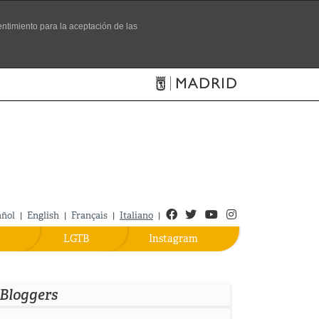
entimiento para la aceptación de las
Sitio ufficiale del Turismo
Facebook
Twitter
Youtube
Instagram
añol
English
Français
Italiano
|
|
|
|
LGTB
Instagram
Bloggers