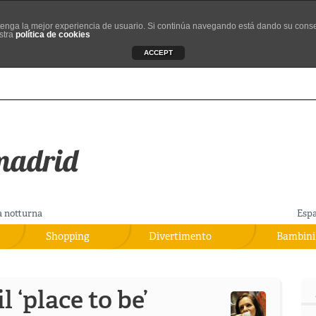
d tenga la mejor experiencia de usuario. Si continúa navegando está dando su cons
stra
política de cookies
ACCEPT
a notturna
Esp
Shopping
Divertimento
Bambini
 ‘place to be’