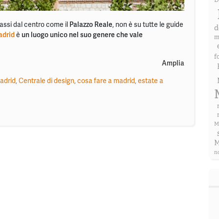
D
passi dal centro come il
Palazzo Reale
, non è su tutte le guide
d
adrid
è
un luogo unico nel suo genere che vale
m
f
Amplia
madrid
,
Centrale di design
,
cosa fare a madrid
,
estate a
M
M
n