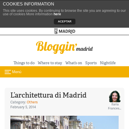
COOKIES INFORMATION
This site uses cookies. By continuing to browse the site you are agreeing to our
use of cookies More information
here
ACEPTAR
Turismo de Madrid
Skip to content
Things to do
Where to stay
What’s on
Sports
Nightlife
Menú
Toggle navigation
L’architettura di Madrid
Category:
Others
Ilaria
February 5, 2014
Franceschini