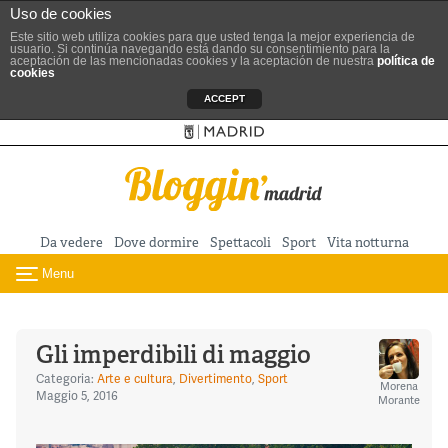
Uso de cookies
Este sitio web utiliza cookies para que usted tenga la mejor experiencia de
usuario. Si continúa navegando está dando su consentimiento para la
aceptación de las mencionadas cookies y la aceptación de nuestra
política de
cookies
ACCEPT
Sitio ufficiale del Turismo
Vai al contenuto principale
Da vedere
Dove dormire
Spettacoli
Sport
Vita notturna
Menu
Toggle navigation
Gli imperdibili di maggio
Categoria:
Arte e cultura
,
Divertimento
,
Sport
Morena
Maggio 5, 2016
Morante