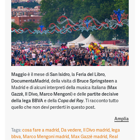
Maggio
è il mese di
San Isidro
, la
Feria del Libro
,
DocumentaMadrid
, della visita di
Bruce Springsteen
a
Madrid e di alcuni interpreti della musica italiana (
Max
Gazzè, Il Divo, Marco Mengoni
) e delle
partite decisive
della lega BBVA
e della
. Ti racconto tutto
Copa del Rey
quello che non devi perderti in questo post.
Amplia
Tags:
cosa fare a madrid
,
Da vedere
,
Il Divo madrid
,
lega
bbva
,
Marco Mengoni madrid
,
Max Gazzè madrid
,
Real