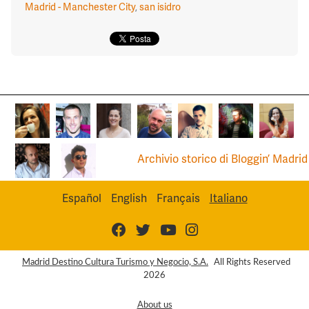
Madrid - Manchester City
,
san isidro
Archivio storico di Bloggin’ Madrid
Español
English
Français
Italiano
Madrid Destino Cultura Turismo y Negocio, S.A.
All Rights Reserved
2026
About us