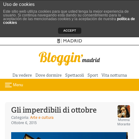
Uso de cookies
Este sitio web utiliza cookies para que usted tenga la mejor experiencia de
usuario. Si continúa navegando está dando su consentimiento para la
aceptación de las mencionadas cookies y la aceptación de nuestra
política de
cookies
ACCEPT
Sitio ufficiale del Turismo
Vai al contenuto principale
Da vedere
Dove dormire
Spettacoli
Sport
Vita notturna
Menu
Toggle navigation
Gli imperdibili di ottobre
Categoria:
Arte e cultura
Morena
Ottobre 6, 2015
Morante