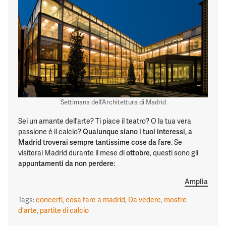
Settimana dell’Architettura di Madrid
Sei un amante dell’arte? Ti piace il teatro? O la tua vera
passione è il calcio?
Qualunque siano i tuoi interessi, a
Madrid troverai sempre tantissime cose da fare
. Se
visiterai Madrid durante il mese di
ottobre
, questi sono gli
appuntamenti da non perdere
:
Amplia
Tags:
concerti
,
cosa fare a madrid
,
Da vedere
,
mostre
d'arte
,
partite di calcio