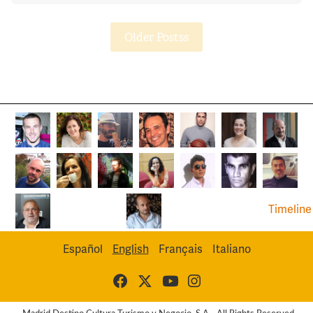
Older Postss
Timeline
Español
English
Français
Italiano