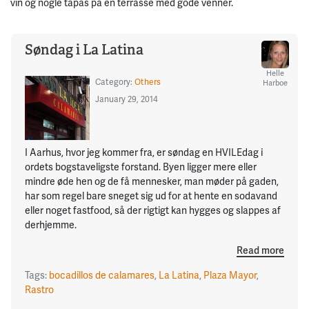
vin og nogle tapas på en terrasse med gode venner.
Søndag i La Latina
Helle
Category:
Others
Harboe
January 29, 2014
I Aarhus, hvor jeg kommer fra, er søndag en HVILEdag i
ordets bogstaveligste forstand. Byen ligger mere eller
mindre øde hen og de få mennesker, man møder på gaden,
har som regel bare sneget sig ud for at hente en sodavand
eller noget fastfood, så der rigtigt kan hygges og slappes af
derhjemme.
Read more
Tags:
bocadillos de calamares
,
La Latina
,
Plaza Mayor
,
Rastro