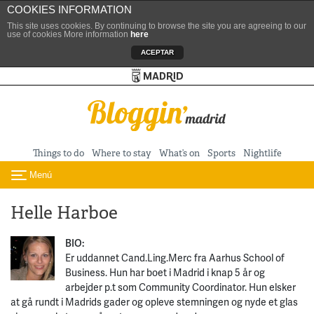
COOKIES INFORMATION
This site uses cookies. By continuing to browse the site you are agreeing to our
use of cookies More information
here
ACEPTAR
Turismo de Madrid
Skip to content
Things to do
Where to stay
What’s on
Sports
Nightlife
Menú
Toggle navigation
Helle Harboe
BIO:
Er uddannet Cand.Ling.Merc fra Aarhus School of
Business. Hun har boet i Madrid i knap 5 år og
arbejder p.t som Community Coordinator. Hun elsker
at gå rundt i Madrids gader og opleve stemningen og nyde et glas