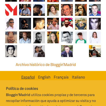
Archivo histórico de Bloggin’Madrid
Español
English
Français
Italiano
Política de cookies
Bloggin'Madrid
utiliza cookies propias y de terceros para
Madrid Destino Cultura Turismo y Negocio, S.A.
Algunos derechos
recopilar información que ayuda a optimizar su visita y no
reservados 2026