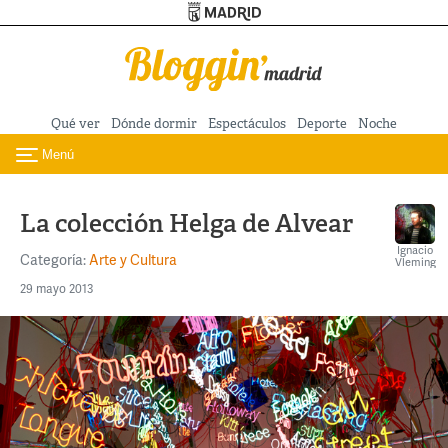
Turismo de Madrid
Pasar al contenido principal
Qué ver
Dónde dormir
Espectáculos
Deporte
Noche
Menú
Toggle navigation
La colección Helga de Alvear
Ignacio
Categoría:
Arte y Cultura
Vleming
29 mayo 2013