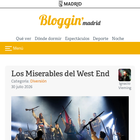
Turismo de Madrid
Pasar al contenido principal
Qué ver
Dónde dormir
Espectáculos
Deporte
Noche
Menú
Toggle navigation
Los Miserables del West End
Categoría:
Diversión
Ignacio
30 julio 2026
Vleming