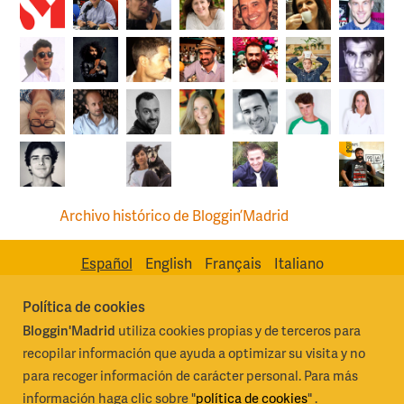
Archivo histórico de Bloggin’Madrid
Español
English
Français
Italiano
Política de cookies
Bloggin'Madrid
utiliza cookies propias y de terceros para
Madrid Destino Cultura Turismo y Negocio, S.A.
Algunos derechos
recopilar información que ayuda a optimizar su visita y no
reservados 2026
para recoger información de carácter personal. Para más
información haga clic sobre "
política de cookies
" .
Condiciones generales de uso