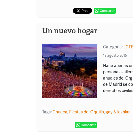
Compartir
Un nuevo hogar
Categoría:
LGT
18 agosto 2015
Hace apenas una
personas salieron
anuales del Orgu
de Madrid se con
derechos civiles
Tags:
Chueca
,
Fiestas del Orgullo
,
gay & lesbian
,
Compartir