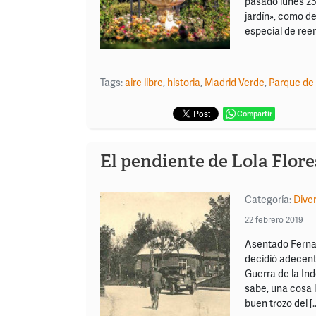
pasado lunes 25 
jardín», como d
especial de reen
Tags:
aire libre
,
historia
,
Madrid Verde
,
Parque de 
Compartir
El pendiente de Lola Flore
Categoría:
Dive
22 febrero 2019
Asentado Fernan
decidió adecenta
Guerra de la In
sabe, una cosa 
buen trozo del [