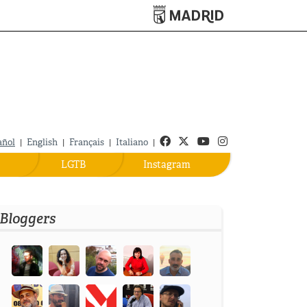
Turismo de Madrid
Facebook
Twitter
Youtube
Instagram
añol
|
English
|
Français
|
Italiano
|
LGTB
Instagram
Bloggers