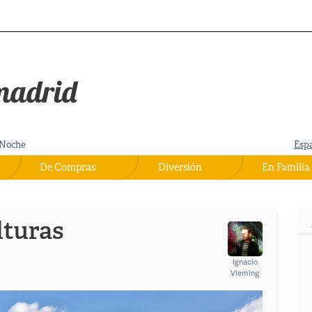
Noche
Esp
De Compras
Diversión
En Familia
lturas
Ignacio
Vleming