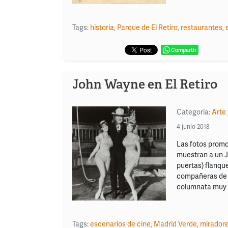
Tags:
historia
,
Parque de El Retiro
,
restaurantes
,
Compartir
John Wayne en El Retiro
Categoría:
Arte 
4 junio 2018
Las fotos promo
muestran a un J
puertas) flanqu
compañeras de r
columnata muy fa
Tags:
escenarios de cine
,
Madrid Verde
,
mirador