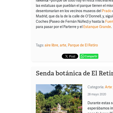
favorita
–porque de todo hay en esta miscelánea e
las estatuas que pueblan el parque tienen el mis
desentonarían en los vecinos museos del
Prado
Madrid, que da la de la calle de O’Donnell, y, sigu
Coches (Paseo de Fernán Núñez) y hasta la
Fuen
para pasar por el Parterre y el
Estanque Grande
.
Tags:
aire libre
,
arte
,
Parque de El Retiro
Compartir
Senda botánica de El Reti
Categoría:
Arte 
28 mayo 2020
Durante estas 
esperábamos imp