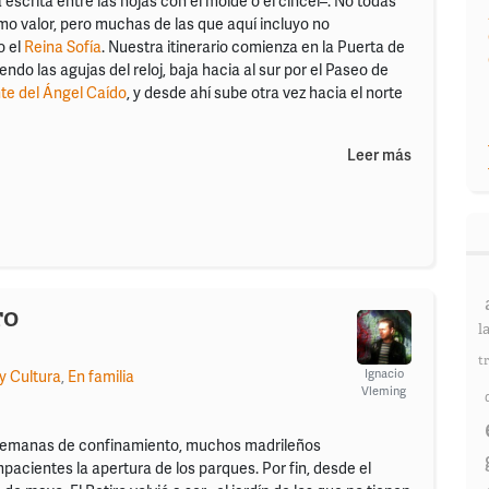
scrita entre las hojas con el molde o el cincel–. No todas
mo valor, pero muchas de las que aquí incluyo no
o el
Reina Sofía
. Nuestra itinerario comienza en la Puerta de
iendo las agujas del reloj, baja hacia al sur por el Paseo de
te del Ángel Caído
, y desde ahí sube otra vez hacia el norte
Leer más
ro
l
t
Ignacio
y Cultura
,
En familia
Vleming
semanas de confinamiento, muchos madrileños
acientes la apertura de los parques. Por fin, desde el