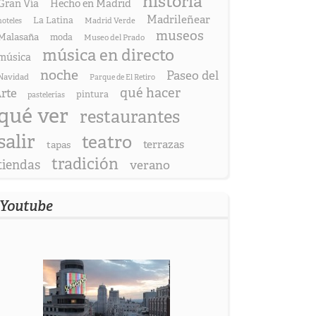
historia
Gran Vía
Hecho en Madrid
Madrileñear
La Latina
hoteles
Madrid Verde
museos
Malasaña
moda
Museo del Prado
música en directo
música
noche
Paseo del
Navidad
Parque de El Retiro
qué hacer
rte
pintura
pastelerías
qué ver
restaurantes
salir
teatro
terrazas
tapas
tradición
tiendas
verano
Youtube