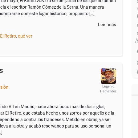
de mayo, El Retiro volvió a ser «el jardín de los que no tienen
ecía el escritor Ramón Gómez de la Serna. Una manera
contrarse con este lugar histórico, propuesto […]
Leer más
El Retiro
,
qué ver
A
s
Eugenio
rsión
Hernández
do VII en Madrid, hace ahora poco más de dos siglos,
r El Retiro, que estaba hecho unos zorros por aquello de la
dependencia contra los franceses. Metido en obras, ya se
lleva a la otra y acabó reservando para su uso personal un
…]