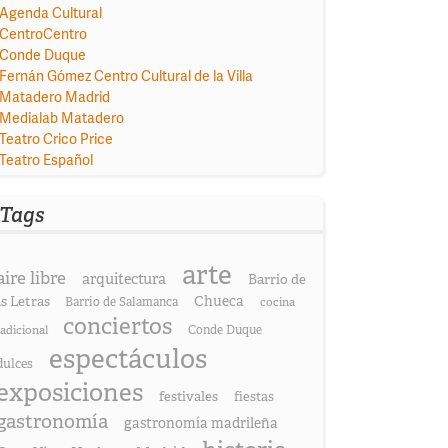
Agenda Cultural
CentroCentro
Conde Duque
Fernán Gómez Centro Cultural de la Villa
Matadero Madrid
Medialab Matadero
Teatro Crico Price
Teatro Español
Tags
arte
aire libre
arquitectura
Barrio de
as Letras
Chueca
Barrio de Salamanca
cocina
conciertos
radicional
Conde Duque
espectáculos
dulces
exposiciones
festivales
fiestas
gastronomía
gastronomía madrileña