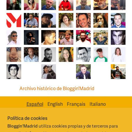
Archivo histórico de Bloggin’Madrid
Español
English
Français
Italiano
Política de cookies
Bloggin'Madrid
utiliza cookies propias y de terceros para
Madrid Destino Cultura Turismo y Negocio, S.A.
Algunos derechos