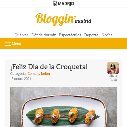
Turismo de Madrid
Pasar al contenido principal
Qué ver
Dónde dormir
Espectáculos
Deporte
Noche
Menú
Toggle navigation
¡Feliz Día de la Croqueta!
Categoría:
Comer y beber
Silvia
13 enero 2021
Roba