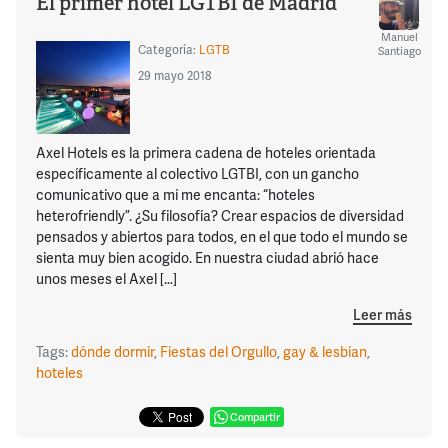
El primer hotel LGTBI de Madrid
Manuel
Categoría:
LGTB
Santiago
29 mayo 2018
Axel Hotels es la primera cadena de hoteles orientada
específicamente al colectivo LGTBI, con un gancho
comunicativo que a mí me encanta: “hoteles
heterofriendly”. ¿Su filosofía? Crear espacios de diversidad
pensados y abiertos para todos, en el que todo el mundo se
sienta muy bien acogido. En nuestra ciudad abrió hace
unos meses el Axel […]
Leer más
Tags:
dónde dormir
,
Fiestas del Orgullo
,
gay & lesbian
,
hoteles
Compartir