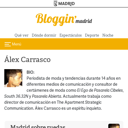
Turismo de Madrid
Pasar al contenido principal
Qué ver
Dónde dormir
Espectáculos
Deporte
Noche
Menú
Toggle navigation
Álex Carrasco
BIO:
Periodista de moda y tendencias durante 14 años en
diferentes medios de comunicación y consultor de
certámenes de moda como
El Ego de Pasarela Cibeles
,
South 36.32N
y
Pasarela Abierta
. Actualmente trabaja como
director de comunicación en The Apartment Strategic
Communication. Álex Carrasco es un espíritu inquieto.
Madrid sobre ruedas