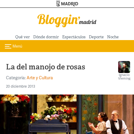
Turismo de Madrid
Pasar al contenido principal
Qué ver
Dónde dormir
Espectáculos
Deporte
Noche
Menú
Toggle navigation
La del manojo de rosas
Ignacio
Categoría:
Arte y Cultura
Vleming
20 diciembre 2013