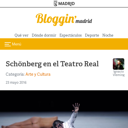
Turismo de Madrid
Pasar al contenido principal
Qué ver
Dónde dormir
Espectáculos
Deporte
Noche
Menú
Toggle navigation
Schönberg en el Teatro Real
Ignacio
Categoría:
Arte y Cultura
Vleming
23 mayo 2016