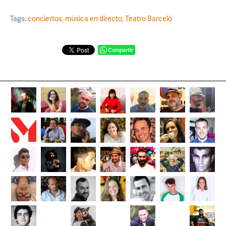
Tags:
conciertos
,
música en directo
,
Teatro Barceló
Compartir