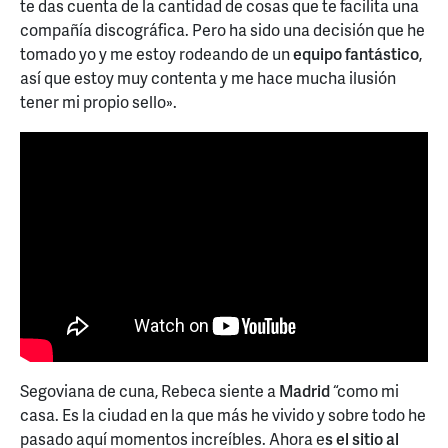
te das cuenta de la cantidad de cosas que te facilita una
compañía discográfica. Pero ha sido una decisión que he
tomado yo y me estoy rodeando de un
equipo fantástico
,
así que estoy muy contenta y me hace mucha ilusión
tener mi propio sello».
Segoviana de cuna, Rebeca siente a
Madrid
“como mi
casa. Es la ciudad en la que más he vivido y sobre todo he
pasado aquí momentos increíbles. Ahora e
s el sitio al