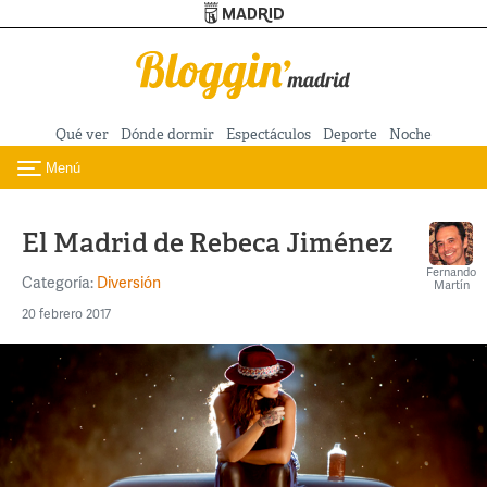
Turismo de Madrid
Pasar al contenido principal
Qué ver
Dónde dormir
Espectáculos
Deporte
Noche
Menú
Toggle navigation
El Madrid de Rebeca Jiménez
Fernando
Categoría:
Diversión
Martín
20 febrero 2017