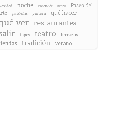
noche
Paseo del
Navidad
Parque de El Retiro
qué hacer
rte
pintura
pastelerías
qué ver
restaurantes
salir
teatro
terrazas
tapas
tradición
tiendas
verano