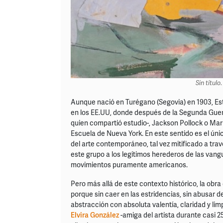
Sin título
Aunque nació en Turégano (Segovia) en 1903, Est
en los EE.UU, donde después de la Segunda Guer
quien compartió estudio-, Jackson Pollock o Mar
Escuela de Nueva York. En este sentido es el únic
del arte contemporáneo, tal vez mitificado a trav
este grupo a los legítimos herederos de las van
movimientos puramente americanos.
Pero más allá de este contexto histórico, la obr
porque sin caer en las estridencias, sin abusar de
abstracción con absoluta valentía, claridad y li
Elvira González
-amiga del artista durante casi 2