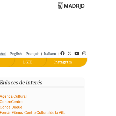
Turismo de Madrid
Facebook
Twitter
Youtube
Instagram
añol
|
English
|
Français
|
Italiano
|
LGTB
Instagram
Enlaces de interés
Agenda Cultural
CentroCentro
Conde Duque
Fernán Gómez Centro Cultural de la Villa