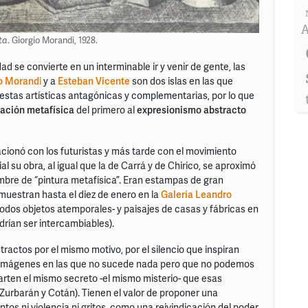
A
ta
. Giorgio Morandi, 1928.
d se convierte en un interminable ir y venir de gente, las
o Morand
i
y a
Esteban Vicente
son dos islas en las que
stas artísticas antagónicas y complementarias, por lo que
ración metafísica
del primero al
expresionismo abstracto
acionó con los futuristas y más tarde con el movimiento
su obra, al igual que la de Carrá y de Chirico, se aproximó
mbre de “pintura metafísica”. Eran estampas de gran
muestran hasta el diez de enero en la
Galería Leandro
-todos objetos atemporales- y paisajes de casas y fábricas en
drían ser intercambiables).
tractos por el mismo motivo, por el silencio que inspiran
 imágenes en las que no sucede nada pero que no podemos
ten el mismo secreto -el mismo misterio- que esas
Zurbarán y Cotán). Tienen el valor de proponer una
ntos ni violencia ni gritos, como una reivindicación del poder