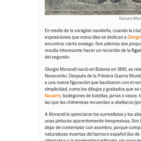
Natura Mor
En medio de la vorágine navideña, cuando la ciuda
exposiciones que estos días se dedican a
Giorgi
encontrar cierto sosiego. Son además dos propue
resulta interesante hacer un recorrido de la
figu
del segundo.
Giorgio Morandi nació en Bolonia en 1890, se rel
Novecento. Después de la Primera Guerra Mundial 
a una nueva figuración que bautizaron con el no
simplicidad, como los dibujos y grabados que se 
Navarro
, bodegones de botellas, jarras o vasos 
las que las chimeneas recuerdan a obeliscos (po
A Morandi lo apreciaron los surrealistas y los abs
unas pinturas aparentemente inexpresivas. Son
dejar de contemplar con asombro, porque compar
naturalezas muertas del barroco español (las de 
alternativa a la modernidad militante, sin aspavie