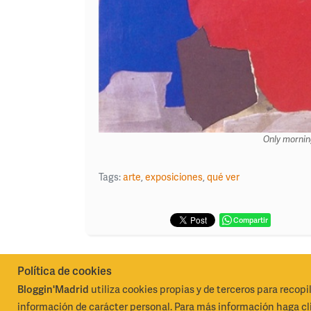
Only mornin
Tags:
arte
,
exposiciones
,
qué ver
Compartir
Política de cookies
Bloggin'Madrid
utiliza cookies propias y de terceros para recopi
Madrid Destino Cultura Turismo y Negocio, S.A.
Algunos 
información de carácter personal. Para más información haga cli