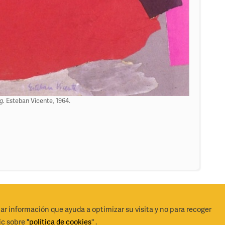
g.
Esteban Vicente, 1964.
lar información que ayuda a optimizar su visita y no para recoger
derechos reservados 2026
Cond
c sobre "
política de cookies
" .