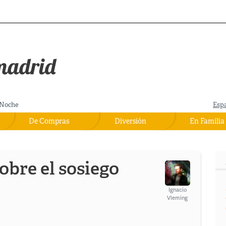
Noche
Esp
De Compras
Diversión
En Familia
obre el sosiego
Ignacio
Vleming