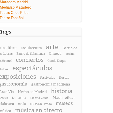
Matadero Madrid
Medialab Matadero
Teatro Crico Price
Teatro Español
Tags
arte
aire libre
arquitectura
Barrio de
as Letras
Chueca
Barrio de Salamanca
cocina
conciertos
radicional
Conde Duque
espectáculos
dulces
exposiciones
festivales
fiestas
gastronomía
gastronomía madrileña
historia
Gran Vía
Hecho en Madrid
Madrileñear
La Latina
hoteles
Madrid Verde
museos
Malasaña
moda
Museo del Prado
música en directo
música