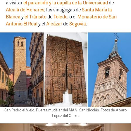
a visitar
el paraninfo y la capilla de la Universidad
de
Alcalá de Henares
, las sinagogas de
Santa María la
Blanca
y
el Tránsito
de
Toledo
, o el
Monasterio de San
Antonio El Real
y el
Alcázar
de
Segovia
.
San Pedro el Viejo. Puerta mudéjar del MAN. San Nicolás. Fotos de Álvaro
López del Cerro.