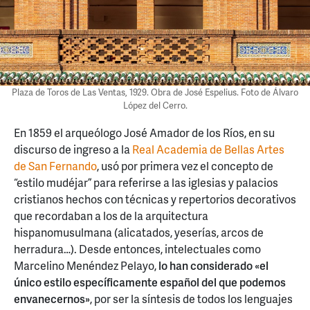
Plaza de Toros de Las Ventas, 1929. Obra de José Espelius. Foto de Álvaro
López del Cerro.
En 1859 el arqueólogo José Amador de los Ríos, en su
discurso de ingreso a la
Real Academia de Bellas Artes
de San Fernando
, usó por primera vez el concepto de
“estilo mudéjar” para referirse a las iglesias y palacios
cristianos hechos con técnicas y repertorios decorativos
que recordaban a los de la arquitectura
hispanomusulmana (alicatados, yeserías, arcos de
herradura…). Desde entonces, intelectuales como
Marcelino Menéndez Pelayo,
lo han considerado «el
único estilo específicamente español del que podemos
envanecernos»
, por ser la síntesis de todos los lenguajes