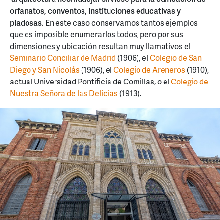
orfanatos, conventos, instituciones educativas y
piadosas
. En este caso conservamos tantos ejemplos
que es imposible enumerarlos todos, pero por sus
dimensiones y ubicación resultan muy llamativos el
Seminario Conciliar de Madrid
(1906), el
Colegio de San
Diego y San Nicolás
(1906), el
Colegio de Areneros
(1910),
actual Universidad Pontificia de Comillas, o el
Colegio de
Nuestra Señora de las Delicias
(1913).