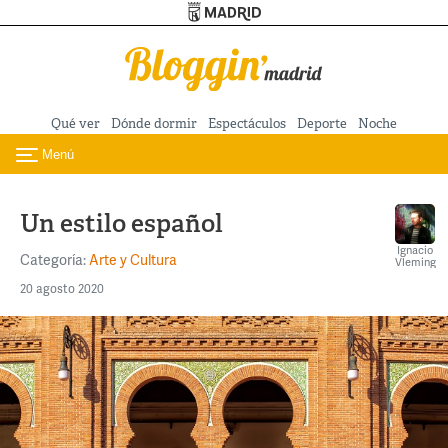
Turismo de Madrid
Pasar al contenido principal
Qué ver
Dónde dormir
Espectáculos
Deporte
Noche
Menú
Toggle navigation
Un estilo español
Ignacio
Categoría:
Arte y Cultura
Vleming
20 agosto 2020