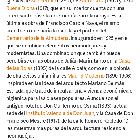
iglesias de
San Fermín
(1890), de
Santa Cruz
(1902) y de la
Buena Dicha
(1917), que en su interior cuenta con una
interesante bóveda de crucería con claraboya. Esta
última es obra de Francisco García Nava, el mismo
arquitecto que haría la capilla y el pórtico del
Cementerio de la Almudena
, inaugurado en 1925 y en el
que se
combinan elementos neomudéjares y
modernistas
. Una combinación que también puede
percibirse en las obras de Julián Marín, tanto en la
Casa
de las Bolas
(1895) de la calle Alcalá, como en la colonia
de chalecitos unifamiliares
Madrid Moderno
(1890-1906),
inspirada en las ideas del arquitecto Mariano Belmás
Estrada, que trató de impulsar una vivienda económica e
higiénica para las clases populares. Aunque son el
antiguo hotel de Don Guillermo de Osma (1893), actual
sede del
Instituto Valencia de Don Juan
, y la Casa de Don
Francisco Mestre (1917), de la calle Romero Robledo, 17,
las muestras más puras de la arquitectura residencial
neomudéjar.