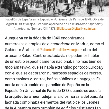
Pabellón de España en la Exposición Universal de París de 1878. Obra de
Agustín Ortiz Villajos. Grabado aparecido en La
Ilustración Española y
Americana
. Número XIII. 1878.
Biblioteca Digital Hispánica
.
Aunque ya en la década de 1840 encontramos
numerosos ejemplos de
alhambrismo
en Madrid, como el
Gabinete Árabe del
Palacio Real de Aranjuez
obra del
artesano Rafael Contreras, todavía no podemos hablar
de un estilo específicamente nacional, sino más bien del
moorish revival
que se había extendido por todo Europa y
con el que se decoraron numerosos espacios de recreo,
como casinos y teatros, baños públicos y sinagogas.
Es
con la construcción del pabellón de España en la
Exposición Universal de París de 1878 cuando se asocia
la arquitectura neomudéjar a la idiosincrasia del país
. Su
fachada combinaba elementos del Patio de los Leones
de la Alhambra pero también de edificios cristianos tan