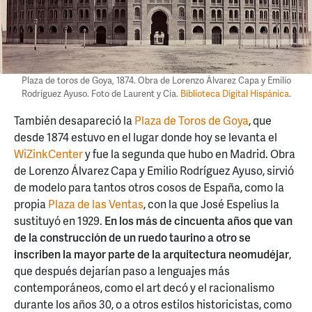
Plaza de toros de Goya, 1874. Obra de Lorenzo Álvarez Capa y Emilio
Rodríguez Ayuso. Foto de Laurent y Cia.
Biblioteca Digital Hispánica
.
También desapareció la
Plaza de Toros de Goya
, que
desde 1874 estuvo en el lugar donde hoy se levanta el
WiZinkCenter
y fue la segunda que hubo en Madrid. Obra
de Lorenzo Álvarez Capa y Emilio Rodríguez Ayuso, sirvió
de modelo para tantos otros cosos de España, como la
propia
Plaza de las Ventas
, con la que José Espelius la
sustituyó en 1929.
En los más de cincuenta años que van
de la construcción de un ruedo taurino a otro se
inscriben la mayor parte de la arquitectura neomudéjar
,
que después dejarían paso a lenguajes más
contemporáneos, como el art decó y el racionalismo
durante los años 30, o a otros estilos historicistas, como