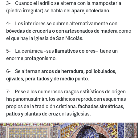
3- Cuando el ladrillo se alterna con la mampostería
(piedra irregular) se habla del
aparejo toledano
.
4- Los interiores se cubren alternativamente con
bóvedas de crucería o con artesonados de madera
como
el que hay la iglesia de San Nicolás.
5- La cerámica –sus
llamativos colores
– tiene un
enorme protagonismo.
6- Se alternan
arcos de herradura, polilobulados,
ojivales, peraltados y de medio punto
.
7- Pese a los numerosos rasgos estilísticos de origen
hispanomusulmán, los edificios reproducen esquemas
propios de la tradición cristiana:
fachadas simétricas,
patios y plantas de cruz
en las iglesias.