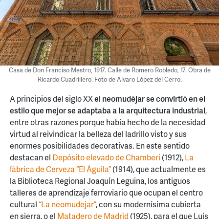
Casa de Don Franciso Mestro, 1917. Calle de Romero Robledo, 17. Obra de
Ricardo Cuadrillero. Foto de Álvaro López del Cerro.
A principios del siglo XX
el neomudéjar se convirtió en el
estilo que mejor se adaptaba a la arquitectura industrial
,
entre otras razones porque había hecho de la necesidad
virtud al reivindicar la belleza del ladrillo visto y sus
enormes posibilidades decorativas. En este sentido
destacan el
Depósito elevado de Chamberí
(1912),
La
fábrica de Cerveza “El Águila”
(1914), que actualmente es
la Biblioteca Regional Joaquín Leguina, los antiguos
talleres de aprendizaje ferroviario que ocupan el centro
cultural
“La neomudejar”
, con su modernísima cubierta
en sierra, o el
Matadero de Madrid
(1925), para el que Luis