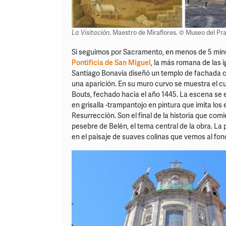
La Visitación
. Maestro de Miraflores. © Museo del Pr
Si seguimos por Sacramento, en menos de 5 minu
Pontificia de San Miguel
, la más romana de las i
Santiago Bonavía diseñó un templo de fachada c
una aparición. En su muro curvo se muestra el cu
Bouts, fechado hacia el año 1445. La escena se
en grisalla -trampantojo en pintura que imita los e
Resurrección. Son el final de la historia que co
pesebre de Belén, el tema central de la obra. L
en el paisaje de suaves colinas que vemos al fon