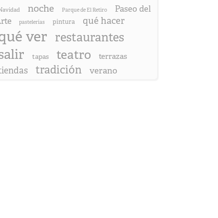
noche
Paseo del
Navidad
Parque de El Retiro
qué hacer
rte
pintura
pastelerías
qué ver
restaurantes
salir
teatro
terrazas
tapas
tradición
tiendas
verano