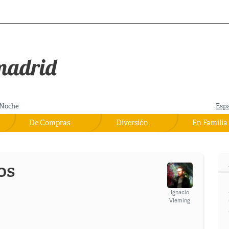
Noche
Esp
De Compras
Diversión
En Familia
os
Ignacio
Vleming