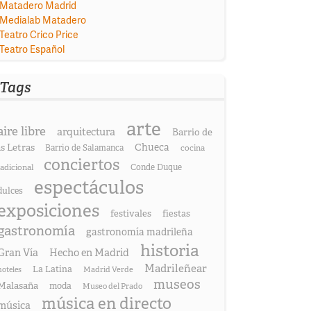
Matadero Madrid
Medialab Matadero
Teatro Crico Price
Teatro Español
Tags
arte
aire libre
arquitectura
Barrio de
as Letras
Chueca
Barrio de Salamanca
cocina
conciertos
radicional
Conde Duque
espectáculos
dulces
exposiciones
festivales
fiestas
gastronomía
gastronomía madrileña
historia
Gran Vía
Hecho en Madrid
Madrileñear
La Latina
hoteles
Madrid Verde
museos
Malasaña
moda
Museo del Prado
música en directo
música