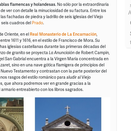
ablas flamencas y holandesas
. No sólo por la extraordinaria
 de ver con detalle la minuciosidad de su factura. Entre los
A
las fachadas de piedra y ladrillo de seis iglesias del Viejo
 seis cuadros del
Prado
.
e Oriente, en el
Real Monasterio de La Encarnación
,
entre 1611 y 1616, en el estilo de Francisco de Mora. Su
has iglesias castellanas durante las primeras décadas del
enzo de granito se proyecta
La
Anunciaión
de Robert Campin,
ngel San Gabrial encuentra a la Virgen María concentrada en
zaret, sino en una nave gótica flamígera de principios del
l Nuevo Testamento y contrastan con la parte posterior del
nos rasgos del estilo románico para aludir al Viejo
s, que ahora podremos ver en grande gracias a la
l armario entreabierto con los libros sagrados.