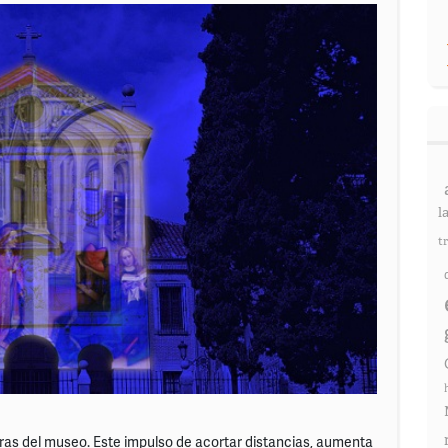
l
t
ras del museo. Este impulso de acortar distancias, aumenta