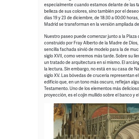
especialmente cuando estamos delante de las
t
belleza de sus colores, sino también por el deseo
días 19 y 23 de diciembre, de 18:30 a 00:00 horas, 
Madrid se transforman en la versión ampliada de
Nuestro paseo puede comenzar junto a la Plaza d
construido por Fray Alberto de la Madre de Dios, 
sencilla fachada sirvió de modelo para la de muc
siglo XVII, como veremos más tarde. Sobre su li
un tratado de arquitectura en sí mismo. El arcá
la lectura. Sin embargo, no está en su casa de Na
siglo XV. Las bóvedas de crucería representan e
edificio que, en un tono más oscuro, reflejan algu
Testamento. Uno de los elementos más delicioso
proyección, es el cojín mullido sobre el banco y e