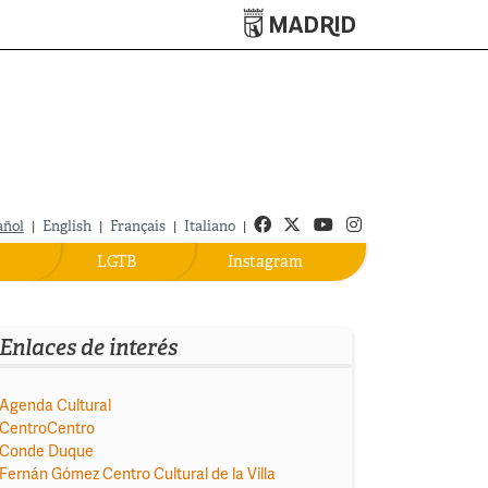
Turismo de Madrid
Facebook
Twitter
Youtube
Instagram
añol
|
English
|
Français
|
Italiano
|
LGTB
Instagram
Enlaces de interés
Agenda Cultural
CentroCentro
Conde Duque
Fernán Gómez Centro Cultural de la Villa