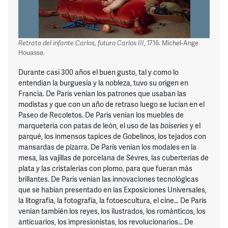
Retrato del infante Carlos, futuro Carlos III
, 1716. Michel-Ange
Houasse.
Durante casi 300 años el buen gusto, tal y como lo
entendían la burguesía y la nobleza, tuvo su origen en
Francia. De París venían los patrones que usaban las
modistas y que con un año de retraso luego se lucían en el
Paseo de Recoletos. De París venían los muebles de
marquetería con patas de león, el uso de las
boiseries
y el
parqué, los inmensos tapices de Gobelinos, los tejados con
mansardas de pizarra. De París venían los modales en la
mesa, las vajillas de porcelana de Sèvres, las cuberterías de
plata y las cristalerías con plomo, para que fueran más
brillantes. De París venían las innovaciones tecnológicas
que se habían presentado en las Exposiciones Universales,
la litografía, la fotografía, la fotoescultura, el cine… De París
venían también los reyes, los ilustrados, los románticos, los
anticuarios, los impresionistas, los revolucionarios… De