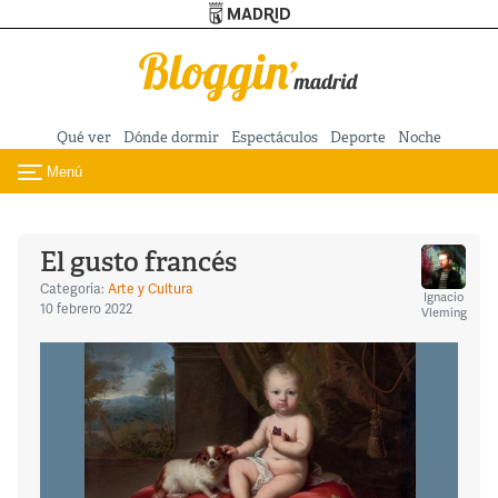
Turismo de Madrid
Pasar al contenido principal
Qué ver
Dónde dormir
Espectáculos
Deporte
Noche
Menú
Toggle navigation
El gusto francés
Categoría:
Arte y Cultura
Ignacio
10 febrero 2022
Vleming