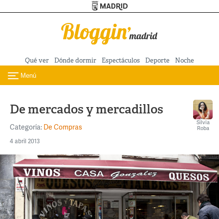
Turismo de Madrid
Pasar al contenido principal
Qué ver
Dónde dormir
Espectáculos
Deporte
Noche
Menú
Toggle navigation
De mercados y mercadillos
Silvia
Categoría:
De Compras
Roba
4 abril 2013