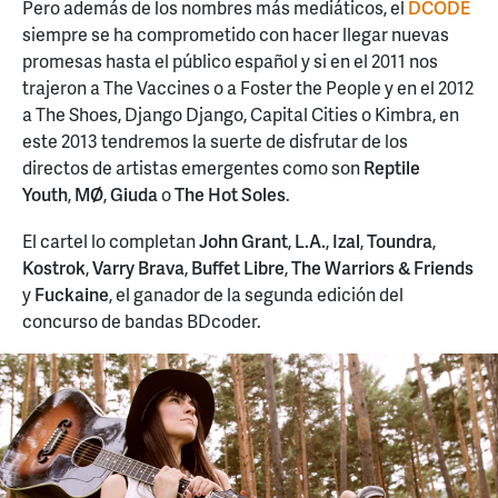
Pero además de los nombres más mediáticos, el
DCODE
siempre se ha comprometido con hacer llegar nuevas
promesas hasta el público español y si en el 2011 nos
trajeron a The Vaccines o a Foster the People y en el 2012
a The Shoes, Django Django, Capital Cities o Kimbra, en
este 2013 tendremos la suerte de disfrutar de los
directos de artistas emergentes como son
Reptile
Youth
,
MØ
,
Giuda
o
The Hot Soles
.
El cartel lo completan
John Grant
,
L.A.
,
Izal
,
Toundra
,
Kostrok
,
Varry Brava
,
Buffet Libre
,
The Warriors & Friends
y
Fuckaine
, el ganador de la segunda edición del
concurso de bandas BDcoder.