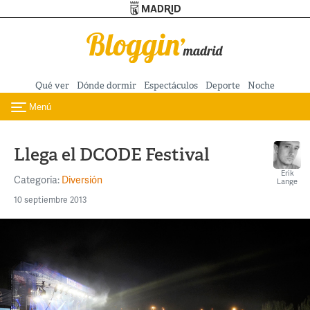
Turismo de Madrid
Pasar al contenido principal
Qué ver
Dónde dormir
Espectáculos
Deporte
Noche
Menú
Toggle navigation
Llega el DCODE Festival
Erik
Categoría:
Diversión
Lange
10 septiembre 2013