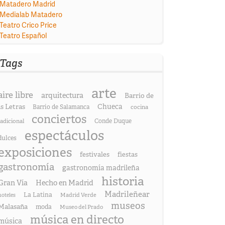
Matadero Madrid
Medialab Matadero
Teatro Crico Price
Teatro Español
Tags
arte
aire libre
arquitectura
Barrio de
as Letras
Chueca
Barrio de Salamanca
cocina
conciertos
radicional
Conde Duque
espectáculos
dulces
exposiciones
festivales
fiestas
gastronomía
gastronomía madrileña
historia
Gran Vía
Hecho en Madrid
Madrileñear
La Latina
hoteles
Madrid Verde
museos
Malasaña
moda
Museo del Prado
música en directo
música