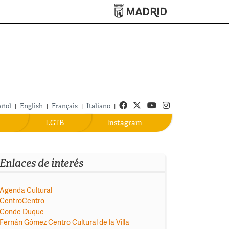
Turismo de Madrid
Facebook
Twitter
Youtube
Instagram
añol
|
English
|
Français
|
Italiano
|
LGTB
Instagram
Enlaces de interés
Agenda Cultural
CentroCentro
Conde Duque
Fernán Gómez Centro Cultural de la Villa