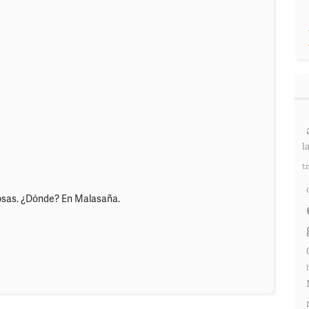
l
t
iosas. ¿Dónde? En Malasaña.