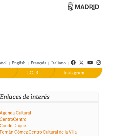
Turismo de Madrid
Facebook
Twitter
Youtube
Instagram
añol
|
English
|
Français
|
Italiano
|
LGTB
Instagram
Enlaces de interés
Agenda Cultural
CentroCentro
Conde Duque
Fernán Gómez Centro Cultural de la Villa