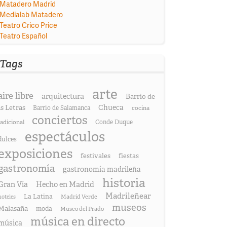
Matadero Madrid
Medialab Matadero
Teatro Crico Price
Teatro Español
Tags
arte
aire libre
arquitectura
Barrio de
as Letras
Chueca
Barrio de Salamanca
cocina
conciertos
radicional
Conde Duque
espectáculos
dulces
exposiciones
festivales
fiestas
gastronomía
gastronomía madrileña
historia
Gran Vía
Hecho en Madrid
Madrileñear
La Latina
hoteles
Madrid Verde
museos
Malasaña
moda
Museo del Prado
música en directo
música