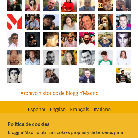
Archivo histórico de Bloggin’Madrid
Español
English
Français
Italiano
Política de cookies
Bloggin'Madrid
utiliza cookies propias y de terceros para
Madrid Destino Cultura Turismo y Negocio, S.A.
Algunos derechos