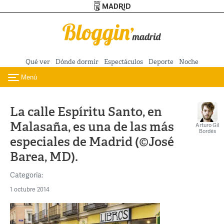
Turismo de Madrid
Pasar al contenido principal
Qué ver
Dónde dormir
Espectáculos
Deporte
Noche
Menú
Toggle navigation
La calle Espíritu Santo, en
Malasaña, es una de las más
Arturo Gil
Bordés
especiales de Madrid (©José
Barea, MD).
Categoría:
1 octubre 2014