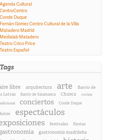
Agenda Cultural
CentroCentro
Conde Duque
Fernán Gómez Centro Cultural de la Villa
Matadero Madrid
Medialab Matadero
Teatro Crico Price
Teatro Español
Tags
arte
aire libre
arquitectura
Barrio de
as Letras
Chueca
Barrio de Salamanca
cocina
conciertos
radicional
Conde Duque
espectáculos
dulces
exposiciones
festivales
fiestas
gastronomía
gastronomía madrileña