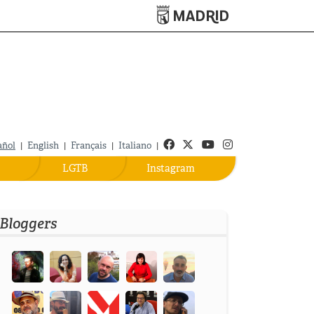
Turismo de Madrid
Facebook
Twitter
Youtube
Instagram
añol
|
English
|
Français
|
Italiano
|
LGTB
Instagram
Bloggers