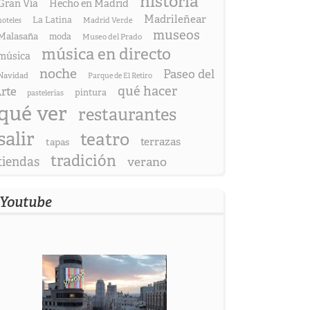
historia
Gran Vía
Hecho en Madrid
Madrileñear
La Latina
hoteles
Madrid Verde
museos
Malasaña
moda
Museo del Prado
música en directo
música
noche
Paseo del
Navidad
Parque de El Retiro
qué hacer
rte
pintura
pastelerías
qué ver
restaurantes
salir
teatro
terrazas
tapas
tradición
tiendas
verano
Youtube