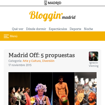
Turismo de Madrid
Pasar al contenido principal
Qué ver
Dónde dormir
Espectáculos
Deporte
Noche
Menú
Toggle navigation
Madrid Off: 5 propuestas
Categoría:
Arte y Cultura
,
Diversión
Ignacio
17 noviembre 2015
Vleming