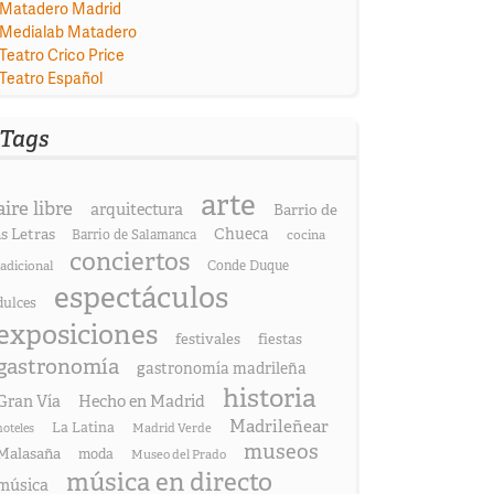
Matadero Madrid
Medialab Matadero
Teatro Crico Price
Teatro Español
Tags
arte
aire libre
arquitectura
Barrio de
as Letras
Chueca
Barrio de Salamanca
cocina
conciertos
radicional
Conde Duque
espectáculos
dulces
exposiciones
festivales
fiestas
gastronomía
gastronomía madrileña
historia
Gran Vía
Hecho en Madrid
Madrileñear
La Latina
hoteles
Madrid Verde
museos
Malasaña
moda
Museo del Prado
música en directo
música