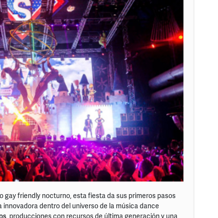
 gay friendly nocturno, esta fiesta da sus primeros pasos
a innovadora dentro del universo de la música dance
os
, producciones con recursos de última generación y una