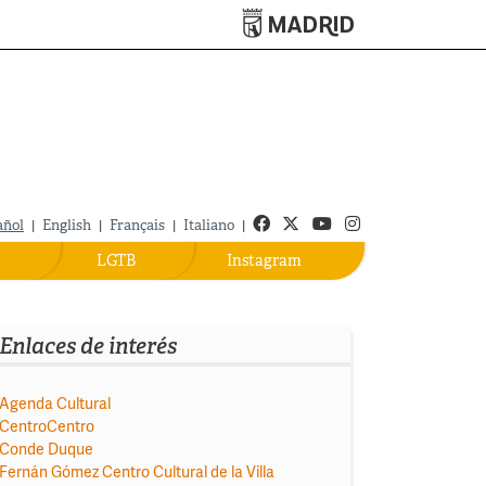
Turismo de Madrid
Facebook
Twitter
Youtube
Instagram
añol
|
English
|
Français
|
Italiano
|
LGTB
Instagram
Enlaces de interés
Agenda Cultural
CentroCentro
Conde Duque
Fernán Gómez Centro Cultural de la Villa