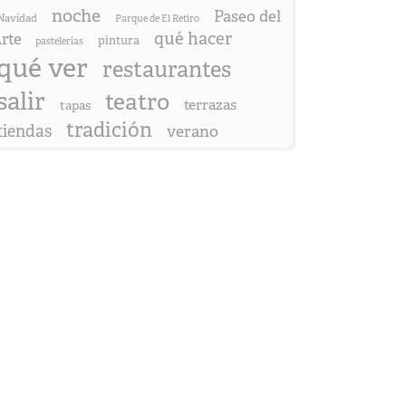
noche
Paseo del
Navidad
Parque de El Retiro
qué hacer
rte
pintura
pastelerías
qué ver
restaurantes
salir
teatro
terrazas
tapas
tradición
tiendas
verano