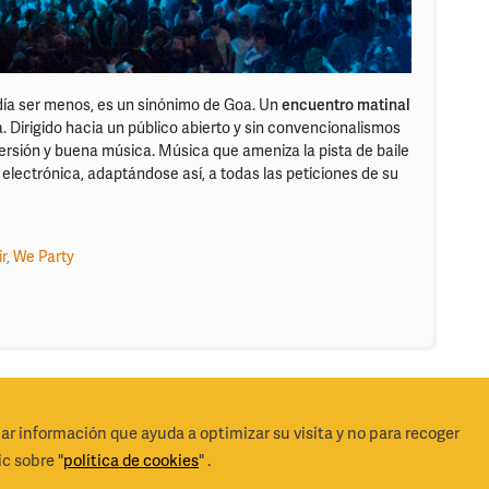
día ser menos, es un sinónimo de Goa. Un
encuentro matinal
. Dirigido hacia un público abierto y sin convencionalismos
versión y buena música. Música que ameniza la pista de baile
electrónica, adaptándose así, a todas las peticiones de su
ir
,
We Party
lar información que ayuda a optimizar su visita y no para recoger
derechos reservados 2026
Cond
c sobre "
política de cookies
" .