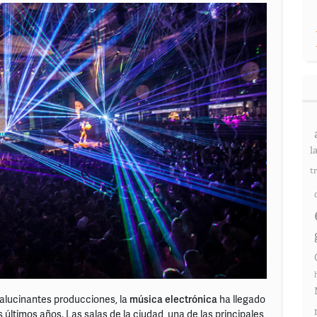
l
t
alucinantes producciones, la
música electrónica
ha llegado
ltimos años. Las salas de la ciudad, una de las principales