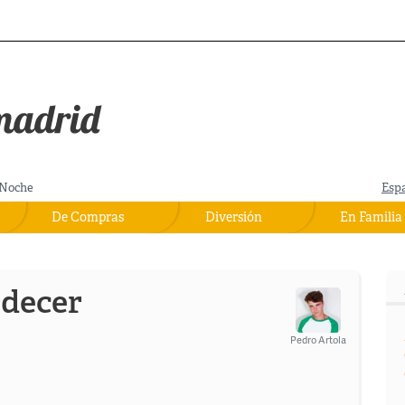
Noche
Esp
De Compras
Diversión
En Familia
rdecer
Pedro Artola