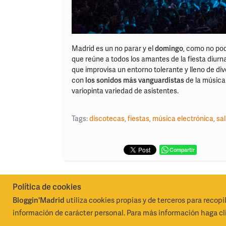
Madrid es un no parar y el
domingo
, como no po
que reúne a todos los amantes de la fiesta diurna
que improvisa un entorno tolerante y lleno de di
con
los sonidos más vanguardistas
de la música 
variopinta variedad de asistentes.
Tags:
discotecas
,
fiestas
,
música electrónica
,
sal
Compartir
Política de cookies
Bloggin'Madrid
utiliza cookies propias y de terceros para recopi
Madrid Destino Cultura Turismo y Negocio, S.A.
Algunos 
información de carácter personal. Para más información haga cli