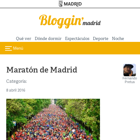
Turismo de Madrid
Pasar al contenido principal
Qué ver
Dónde dormir
Espectáculos
Deporte
Noche
Menú
Toggle navigation
Maratón de Madrid
Fernando
Categoría:
Pretus
8 abril 2016