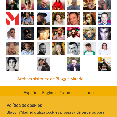
Archivo histórico de Bloggin’Madrid
Español
English
Français
Italiano
Política de cookies
Bloggin'Madrid
utiliza cookies propias y de terceros para
Madrid Destino Cultura Turismo y Negocio, S.A.
Algunos derechos