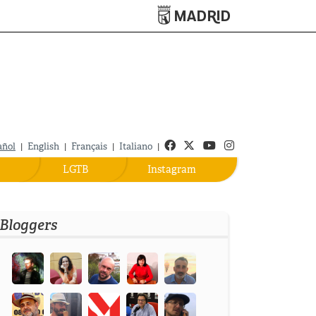
Turismo de Madrid
Facebook
Twitter
Youtube
Instagram
añol
|
English
|
Français
|
Italiano
|
LGTB
Instagram
Bloggers