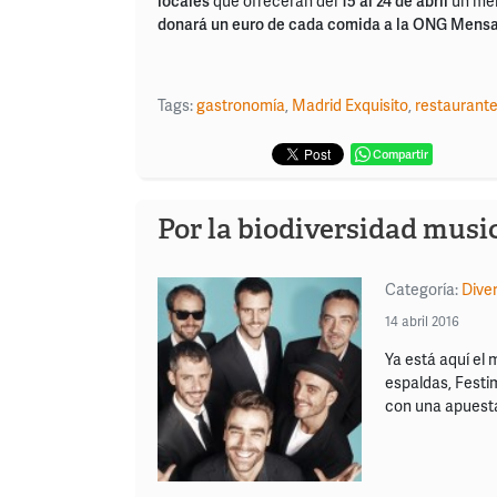
locales
que ofrecerán del
15 al 24 de abril
un men
donará un euro de cada comida a la ONG
Mensaj
Tags:
gastronomía
,
Madrid Exquisito
,
restaurant
Compartir
Por la biodiversidad musi
Categoría:
Dive
14 abril 2016
Ya está aquí el 
espaldas, Festim
con una apuesta 