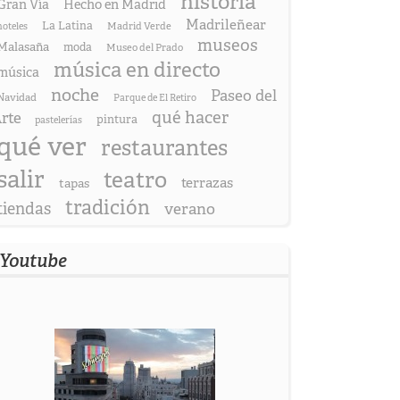
historia
Gran Vía
Hecho en Madrid
Madrileñear
La Latina
hoteles
Madrid Verde
museos
Malasaña
moda
Museo del Prado
música en directo
música
noche
Paseo del
Navidad
Parque de El Retiro
qué hacer
rte
pintura
pastelerías
qué ver
restaurantes
salir
teatro
terrazas
tapas
tradición
tiendas
verano
Youtube