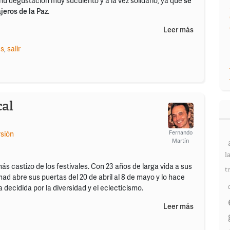
ú degustación muy suculento y a la vez solidario, ya que
se
eros de la Paz
.
Leer más
es
,
salir
cal
Fernando
rsión
Martín
l
más castizo de los festivales. Con 23 años de larga vida a sus
t
ad abre sus puertas del 20 de abril al 8 de mayo y lo hace
decidida por la diversidad y el eclecticismo.
Leer más