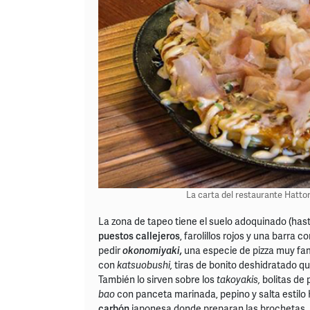
La carta del restaurante Hattor
La zona de tapeo tiene el suelo adoquinado (hast
puestos callejeros
, farolillos rojos y una barra 
pedir
okonomiyaki,
una especie de pizza muy fa
con
katsuobushi,
tiras de bonito deshidratado q
También lo sirven sobre los
takoyakis,
bolitas de 
bao
con panceta marinada, pepino y salta estilo
carbón
japonesa donde preparan las brochetas.