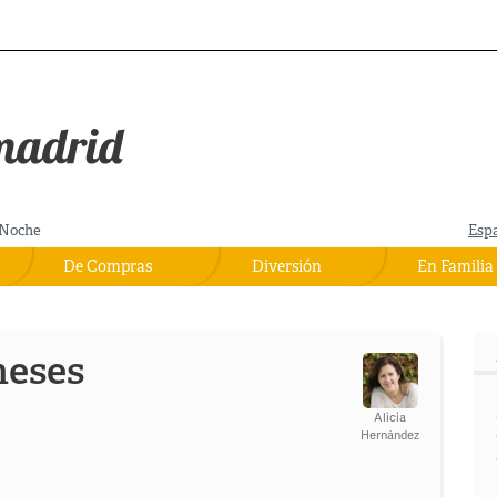
Noche
Esp
De Compras
Diversión
En Familia
neses
Alicia
Hernández