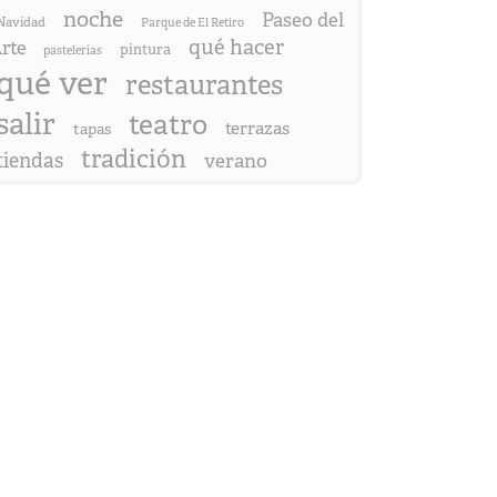
noche
Paseo del
Navidad
Parque de El Retiro
qué hacer
rte
pintura
pastelerías
qué ver
restaurantes
salir
teatro
terrazas
tapas
tradición
tiendas
verano