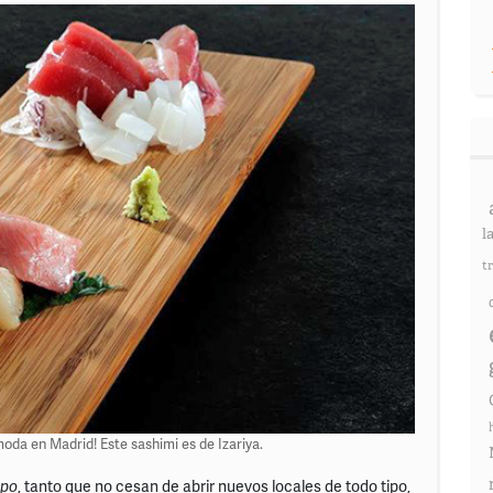
l
t
oda en Madrid! Este sashimi es de Izariya.
apo
, tanto que no cesan de abrir nuevos locales de todo tipo,