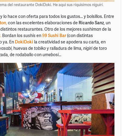
 lema del restaurante DokiDoki. He aquí sus riquísimos
niguiri
.
 y lo hace con oferta para todos los gustos… y bolsillos. Entre
ton
,
con las excelentes elaboraciones de
Ricardo Sanz
, un
 distintos restaurantes. Otro de los mejores
sushiman
de la
y
.
Bordan los
sushis
en
9
9 Sushi Bar
(con distintas
o ya. En
DokiDoki
la creatividad se apodera su carta, en
wasabi
, huevas de
tobiko
y ralladura de lima,
nigiri
de toro
ada, de rodaballo con
umebosi
…