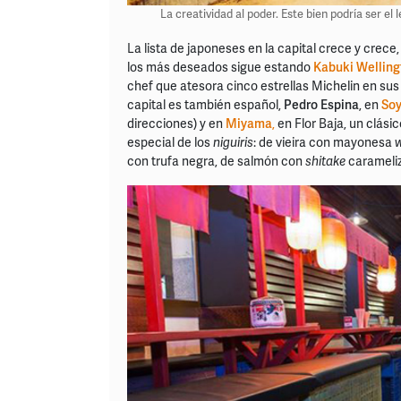
La creatividad al poder. Este bien podría ser el
La lista de japoneses en la capital crece y crece,
los más deseados sigue estando
Kabuki Welling
chef que atesora cinco estrellas Michelin en sus
capital es también español,
Pedro Espina
, en
So
direcciones) y en
Miyama
,
en Flor Baja, un clásic
especial de los
niguiris
: de vieira con mayonesa
con trufa negra, de salmón con
shitake
carameliz