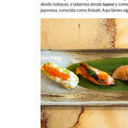
desde
Izakayas,
o tabernas donde
tapear
y comer
japonesa, conocida como
Kaiseki.
Aquí tienes al