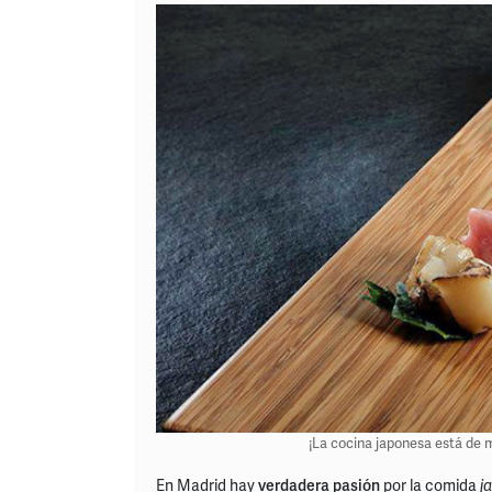
¡La cocina japonesa está de m
En Madrid hay
verdadera pasión
por la comida
j