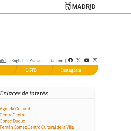
Turismo de Madrid
Facebook
Twitter
Youtube
Instagram
añol
|
English
|
Français
|
Italiano
|
LGTB
Instagram
Enlaces de interés
Agenda Cultural
CentroCentro
Conde Duque
Fernán Gómez Centro Cultural de la Villa