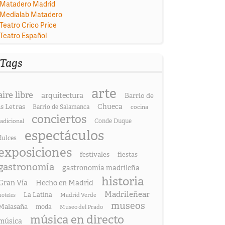
Matadero Madrid
Medialab Matadero
Teatro Crico Price
Teatro Español
Tags
arte
aire libre
arquitectura
Barrio de
as Letras
Chueca
Barrio de Salamanca
cocina
conciertos
radicional
Conde Duque
espectáculos
dulces
exposiciones
festivales
fiestas
gastronomía
gastronomía madrileña
historia
Gran Vía
Hecho en Madrid
Madrileñear
La Latina
hoteles
Madrid Verde
museos
Malasaña
moda
Museo del Prado
música en directo
música