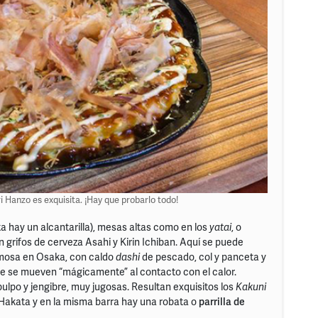
i Hanzo es exquisita. ¡Hay que probarlo todo!
a hay un alcantarilla), mesas altas como en los
yatai
, o
con grifos de cerveza Asahi y Kirin Ichiban. Aquí se puede
mosa en Osaka, con caldo
dashi
de pescado, col y panceta y
ue se mueven “mágicamente” al contacto con el calor.
pulpo y jengibre, muy jugosas. Resultan exquisitos los
Kakuni
 Hakata y en la misma barra hay una robata o
parrilla de