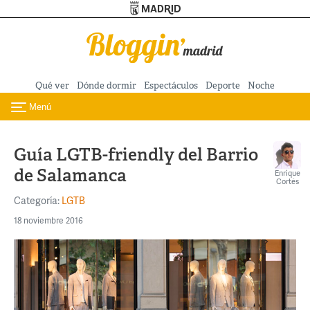
Turismo de Madrid
Pasar al contenido principal
Qué ver
Dónde dormir
Espectáculos
Deporte
Noche
Menú
Toggle navigation
Guía LGTB-friendly del Barrio
de Salamanca
Enrique
Cortés
Categoría:
LGTB
18 noviembre 2016