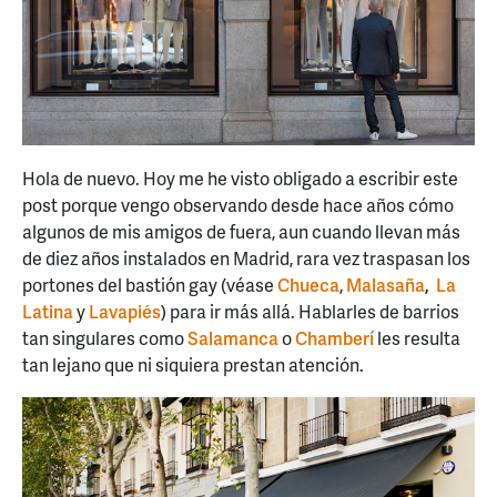
Hola de nuevo. Hoy me he visto obligado a escribir este
post porque vengo observando desde hace años cómo
algunos de mis amigos de fuera, aun cuando llevan más
de diez años instalados en Madrid, rara vez traspasan los
portones del bastión gay (véase
Chueca
,
Malasaña
,
La
Latina
y
Lavapiés
) para ir más allá. Hablarles de barrios
tan singulares como
Salamanca
o
Chamberí
les resulta
tan lejano que ni siquiera prestan atención.