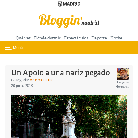
Turismo de Madrid
Pasar al contenido principal
Qué ver
Dónde dormir
Espectáculos
Deporte
Noche
Menú
Toggle navigation
Un Apolo a una nariz pegado
Categoría:
Arte y Cultura
Eugenio
26 junio 2018
Hernández